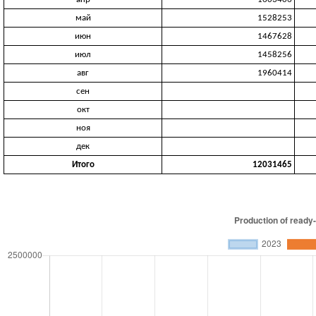
май
1528253
июн
1467628
июл
1458256
авг
1960414
сен
окт
ноя
дек
Итого
12031465