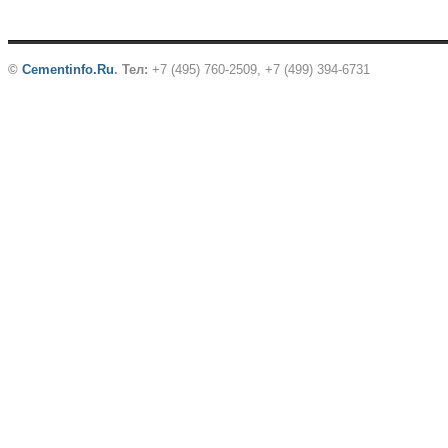
©
Cementinfo.Ru
.
Тел:
+7 (495) 760-2509, +7 (499) 394-6731