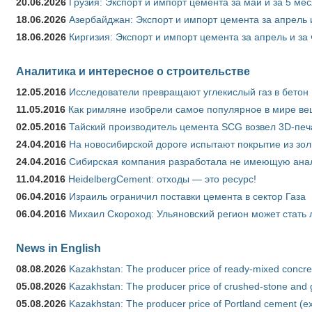
20.06.2026
Грузия: Экспорт и импорт цемента за май и за 5 ме
18.06.2026
Азербайджан: Экспорт и импорт цемента за апрель 
18.06.2026
Киргизия: Экспорт и импорт цемента за апрель и за
Аналитика и интересное о строительстве
12.05.2016
Исследователи превращают углекислый газ в бетон
11.05.2016
Как римляне изобрели самое популярное в мире ве
02.05.2016
Тайский производитель цемента SCG возвел 3D-печ
24.04.2016
На новосибирской дороге испытают покрытие из зо
24.04.2016
Сибирская компания разработала не имеющую анало
11.04.2016
HeidelbergCement: отходы — это ресурс!
06.04.2016
Израиль ограничил поставки цемента в сектор Газа
06.04.2016
Михаил Скороход: Ульяновский регион может стать 
News in English
08.08.2026
Kazakhstan: The producer price of ready-mixed concret
05.08.2026
Kazakhstan: The producer price of crushed-stone and g
05.08.2026
Kazakhstan: The producer price of Portland cement (ex