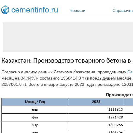
Перейти к основному содержанию
Новости
Справочн
Казахстан: Производство товарного бетона в 
Согласно анализу данных Статкома Казахстана, проведенному
Ce
месяц на 34,44% и составило 1960414,0 т (в предыдущем месяце - 14
2057001,0 т). Всего в январе-августе 2023 года произведено 12031
Производств
Месяц / Год
2023
янв
1116813
фев
1291429
мар
1605266
апр
1603406