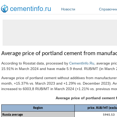
Перейти к основному содержанию
Новости
Справочн
Average price of portland cement from manufac
According to Rosstat data, processed by
CementInfo.Ru
, average pri
15.91% in March 2024 and have made 5.9 thsnd. RUB/MT (in March 20
Average price of portland cement without additives from manufactur
month, +15.37% vs. March 2023 and +1.29% vs. December 2023). Avera
increased to 6003,8 RUB/MT in March 2024 (+1.21% vs. previous m
Average price of portland cement
Region
price. RUB/MT (exclu
Russia average
5945.53