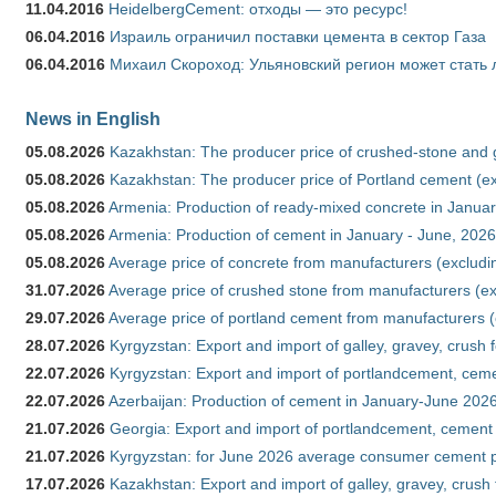
11.04.2016
HeidelbergCement: отходы — это ресурс!
06.04.2016
Израиль ограничил поставки цемента в сектор Газа
06.04.2016
Михаил Скороход: Ульяновский регион может стать 
News in English
05.08.2026
Kazakhstan: The producer price of crushed-stone and 
05.08.2026
Kazakhstan: The producer price of Portland cement (ex
05.08.2026
Armenia: Production of ready-mixed concrete in Januar
05.08.2026
Armenia: Production of cement in January - June, 2026
05.08.2026
Average price of concrete from manufacturers (excludi
31.07.2026
Average price of crushed stone from manufacturers (e
29.07.2026
Average price of portland cement from manufacturers 
28.07.2026
Kyrgyzstan: Export and import of galley, gravey, crush 
22.07.2026
Kyrgyzstan: Export and import of portlandcement, cemen
22.07.2026
Azerbaijan: Production of cement in January-June 202
21.07.2026
Georgia: Export and import of portlandcement, cement 
21.07.2026
Kyrgyzstan: for June 2026 average consumer cement 
17.07.2026
Kazakhstan: Export and import of galley, gravey, crush