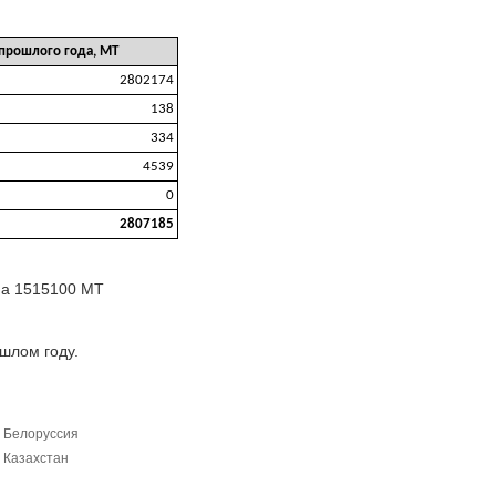
 прошлого года, МТ
2802174
138
334
4539
0
2807185
 на 1515100 МТ
шлом году.