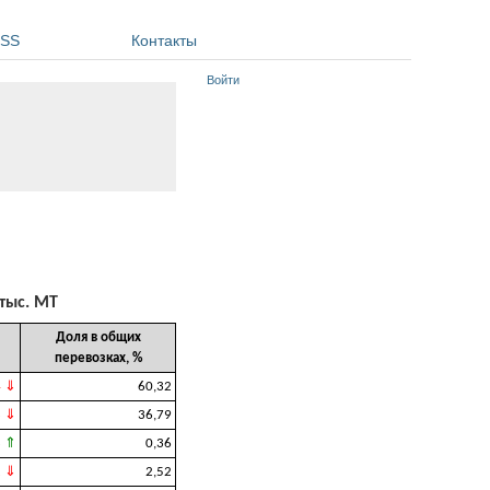
SS
Контакты
Войти
 тыс. МТ
Доля в общих
перевозках, %
4 ⇓
60,32
8 ⇓
36,79
8 ⇑
0,36
2 ⇓
2,52