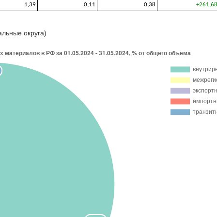
1,39
0,11
0,38
+261,6
альные округа)