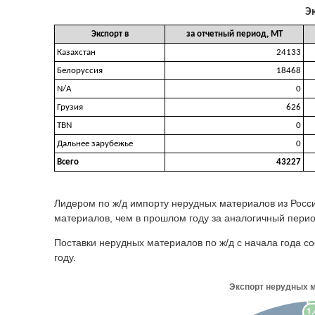
Эк
Экспорт в
за отчетный период, МТ
Казахстан
24133
Белоруссия
18468
N/A
0
Грузия
626
TBN
0
Дальнее зарубежье
0
Всего
43227
Лидером по ж/д импорту нерудных материалов из Росси
материалов, чем в прошлом году за аналогичный перио
Поставки нерудных материалов по ж/д с начала года с
году.