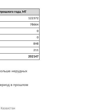
 прошлого года, МТ
122372
78664
0
0
898
211
202147
 больше нерудных
период в прошлом