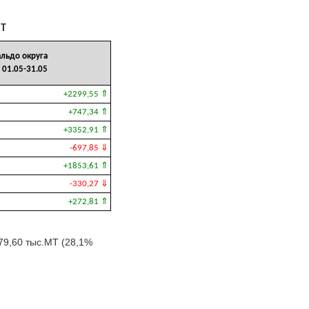
МТ
альдо округа
 01.05-31.05
+2299,55 ⇑
+747,34 ⇑
+3352,91 ⇑
-697,85 ⇓
+1853,61 ⇑
-330,27 ⇓
+272,81 ⇑
79,60 тыс.МТ (28,1%