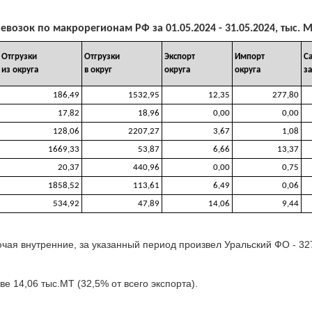
озок по макрорегионам РФ за 01.05.2024 - 31.05.2024, тыс. 
Отгрузки
Отгрузки
Экспорт
Импорт
С
из округа
в округ
округа
округа
за
186,49
1532,95
12,35
277,80
17,82
18,96
0,00
0,00
128,06
2207,27
3,67
1,08
1669,33
53,87
6,66
13,37
20,37
440,96
0,00
0,75
1858,52
113,61
6,49
0,06
534,92
47,89
14,06
9,44
чая внутренние, за указанный период произвел Уральский ФО - 32
 14,06 тыс.МТ (32,5% от всего экспорта).