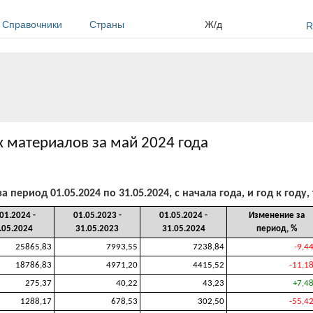
Справочники
Страны
Ж/д
R
 материалов за май 2024 года
ериод 01.05.2024 по 31.05.2024, с начала года, и год к году,
01.2024 -
01.05.2023 -
01.05.2024 -
Изменение за
.05.2024
31.05.2023
31.05.2024
период, %
25865,83
7993,55
7238,84
-9,4
18786,83
4971,20
4415,52
-11,1
275,37
40,22
43,23
+7,4
1288,17
678,53
302,50
-55,4