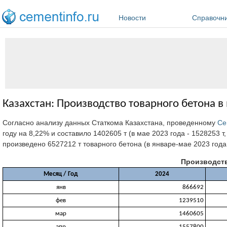
Перейти к основному содержанию
Новости
Справочн
Казахстан: Производство товарного бетона в
Согласно анализу данных Статкома Казахстана, проведенному
Ce
году на 8,22% и составило 1402605 т (в мае 2023 года - 1528253 
произведено 6527212 т товарного бетона (в январе-мае 2023 года 
Производств
Месяц / Год
2024
янв
866692
фев
1239510
мар
1460605
апр
1557800