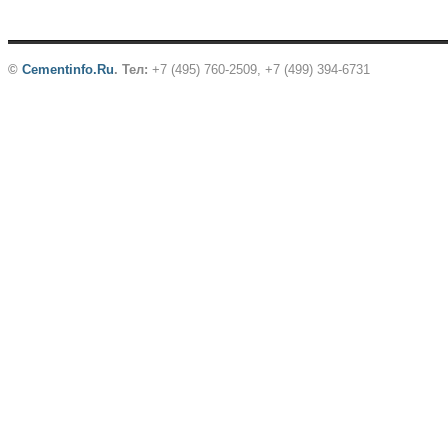
©
Cementinfo.Ru
.
Тел:
+7 (495) 760-2509, +7 (499) 394-6731