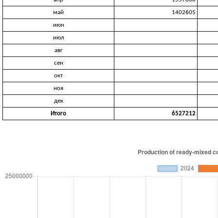
май
1402605
июн
июл
авг
сен
окт
ноя
дек
Итого
6527212