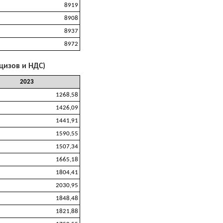
8919
8908
8937
8972
кцизов и НДС)
2023
1268,58
1426,09
1441,91
1590,55
1507,34
1665,18
1804,41
2030,95
1848,48
1821,88