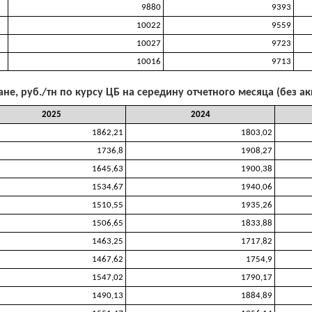
9880
9393
10022
9559
10027
9723
10016
9713
не, руб./тн по курсу ЦБ на середину отчетного месяца (без а
2025
2024
1862,21
1803,02
1736,8
1908,27
1645,63
1900,38
1534,67
1940,06
1510,55
1935,26
1506,65
1833,88
1463,25
1717,82
1467,62
1754,9
1547,02
1790,17
1490,13
1884,89