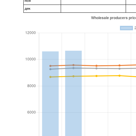
ноя
дек