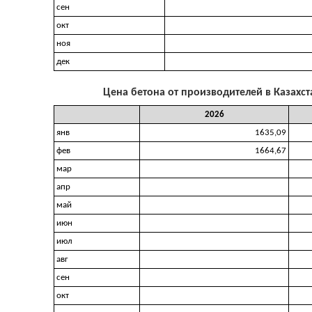
сен
окт
ноя
дек
Цена бетона от производителей в Казахста
2026
янв
1635,09
фев
1664,67
мар
апр
май
июн
июл
авг
сен
окт