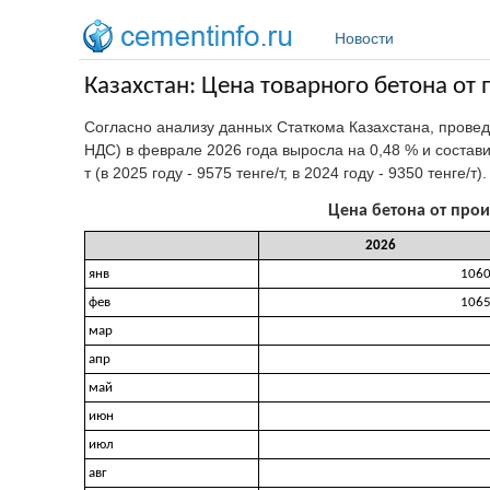
Перейти к основному содержанию
Новости
Казахстан: Цена товарного бетона от
Согласно анализу данных Статкома Казахстана, пров
НДС) в феврале 2026 года выросла на 0,48 % и состав
т (в 2025 году - 9575 тенге/т, в 2024 году - 9350 тенге/т).
Цена бетона от прои
2026
янв
106
фев
106
мар
апр
май
июн
июл
авг