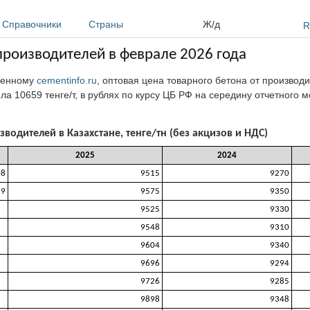
Справочники
Страны
Ж/д
R
 производителей в феврале 2026 года
еденному
cementinfo.ru
, оптовая цена товарного бетона от производи
ила
10659 тенге/т, в рублях по курсу ЦБ РФ на середину отчетного ме
зводителей в Казахстане, тенге/тн (без акцизов и НДС)
2025
2024
08
9515
9270
59
9575
9350
9525
9330
9548
9310
9604
9340
9696
9294
9726
9285
9898
9348