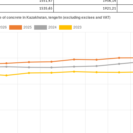
1551,47
1956,14
1535,65
1921,21