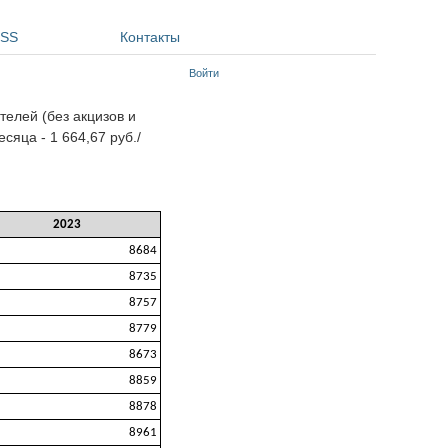
SS
Контакты
Войти
телей (без акцизов и
сяца - 1 664,67 руб./
2023
8684
8735
8757
8779
8673
8859
8878
8961