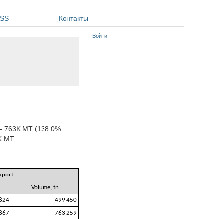
SS
Контакты
Войти
t - 763K MT (138.0%
 MT. .
xport
Volume, tn
 824
499 450
867
763 259