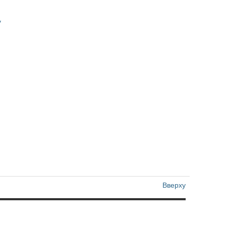
y
Вверху