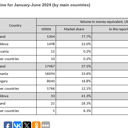
aine for January-June 2024 (by main countries)
Volume in money equivalent, U
Country
1000$
Market share
In the repo
land
5304
77.7%
ldova
1498
22.0%
huania
12
0.2%
er countries
10
0.2%
land
17967
37.5%
mania
16094
33.6%
ngary
8040
16.8%
er countries
5766
12.1%
ldova
33
41.3%
land
21
26.3%
er countries
5
6.3%