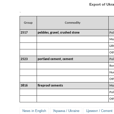
Export of Ukr
`
Group
Commodity
2517
pebbles, gravel, crushed stone
Po
Mo
Lit
Oth
2523
portland cement, cement
Po
Ro
Hu
Oth
3816
fireproof cements
Mo
Po
Oth
News in English
Украина / Ukraine
Цемент / Cement