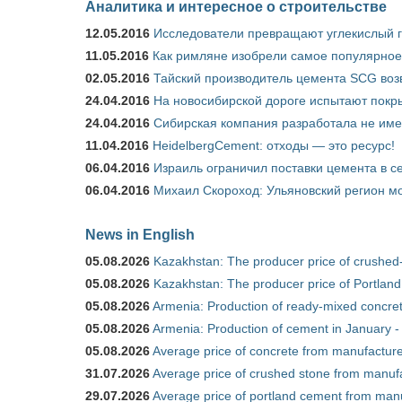
Аналитика и интересное о строительстве
12.05.2016
Исследователи превращают углекислый г
11.05.2016
Как римляне изобрели самое популярное 
02.05.2016
Тайский производитель цемента SCG воз
24.04.2016
На новосибирской дороге испытают покры
24.04.2016
Сибирская компания разработала не име
11.04.2016
HeidelbergCement: отходы — это ресурс!
06.04.2016
Израиль ограничил поставки цемента в се
06.04.2016
Михаил Скороход: Ульяновский регион мо
News in English
05.08.2026
Kazakhstan: The producer price of crushed
05.08.2026
Kazakhstan: The producer price of Portland
05.08.2026
Armenia: Production of ready-mixed concret
05.08.2026
Armenia: Production of cement in January -
05.08.2026
Average price of concrete from manufacture
31.07.2026
Average price of crushed stone from manufa
29.07.2026
Average price of portland cement from manu