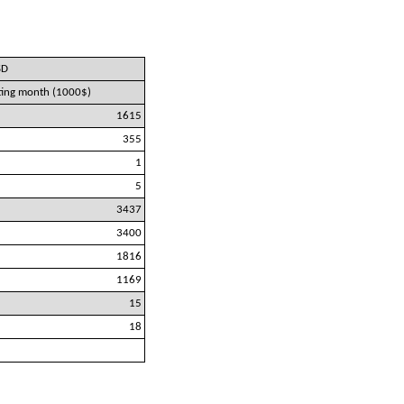
SD
rting month (1000$)
1615
355
1
5
3437
3400
1816
1169
15
18