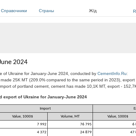
Справочники
Страны
Ж/д
R
-June 2024
vice of Ukraine for January-June 2024, conducted by
CementInfo.Ru
:
s made 25K MT (209.0% compared to the same period in 2023), expor
import of portland cement, cement has made 10,1K MT, export - 152,7K
d export of Ukraine for January-June 2024
Import
E
Value, 1000$
Volume, MT
Value, 1000$
7 992
76 795
6
4 372
24 879
47 