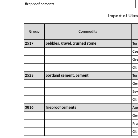
fireproof cements
Import of Ukr
Group
Commodity
2517
pebbles, gravel, crushed stone
Tur
Cze
Gr
Oth
2523
portland cement, cement
Tur
Ge
Egy
Oth
3816
fireproof cements
Aus
Ge
Fra
Oth