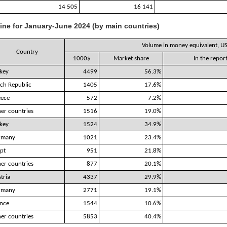
14 505
16 141
aine for January-June 2024 (by main countries)
Volume in money equivalent, U
Country
1000$
Market share
In the repo
key
4499
56.3%
ch Republic
1405
17.6%
eece
572
7.2%
er countries
1516
19.0%
key
1524
34.9%
rmany
1021
23.4%
pt
951
21.8%
er countries
877
20.1%
tria
4337
29.9%
rmany
2771
19.1%
nce
1544
10.6%
er countries
5853
40.4%