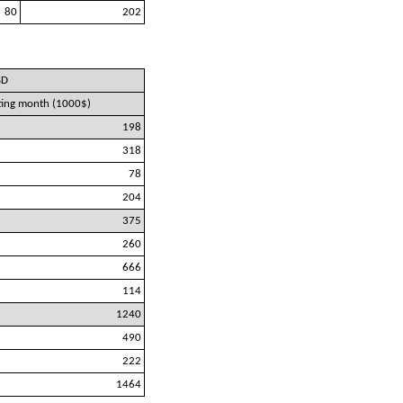
80
202
SD
rting month (1000$)
198
318
78
204
375
260
666
114
1240
490
222
1464