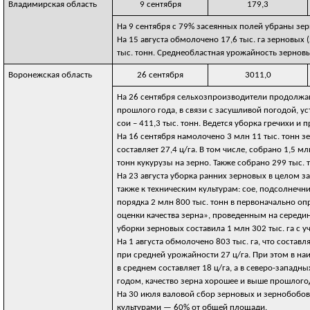
Владимирская область
9 сентября
179,3
На 9 сентября с 79% засеянных полей убраны зер
На 15 августа обмолочено 17,6 тыс. га зерновых
тыс. тонн. Среднеобластная урожайность зерновых
Воронежская область
26 сентября
3011,0
На 26 сентября сельхозпроизводители продолжа
прошлого года, в связи с засушливой погодой, ус
сои – 411,3 тыс. тонн. Ведется уборка гречихи и п
На 16 сентября намолочено 3 млн 11 тыс. тонн з
составляет 27,4 ц/га. В том числе, собрано 1,5 
тонн кукурузы на зерно. Также собрано 299 тыс. 
На 23 августа уборка ранних зерновых в целом за
также к техническим культурам: сое, подсолнечни
порядка 2 млн 800 тыс. тонн в первоначально о
оценки качества зерна», проведенным на середину
уборки зерновых составила 1 млн 302 тыс. га с у
На 1 августа обмолочено 803 тыс. га, что состав
при средней урожайности 27 ц/га. При этом в н
в среднем составляет 18 ц/га, а в северо-запад
годом, качество зерна хорошее и выше прошлогод
На 30 июля валовой сбор зерновых и зернобобовы
культурами — 60% от общей площади.