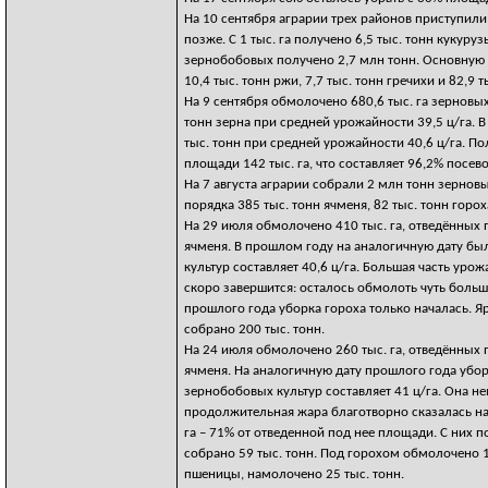
На 10 сентября аграрии трех районов приступили
позже. С 1 тыс. га получено 6,5 тыс. тонн кукуру
зернобобовых получено 2,7 млн тонн. Основную д
10,4 тыс. тонн ржи, 7,7 тыс. тонн гречихи и 82,9 т
На 9 сентября обмолочено 680,6 тыс. га зерновых
тонн зерна при средней урожайности 39,5 ц/га. В
тыс. тонн при средней урожайности 40,6 ц/га. По
площади 142 тыс. га, что составляет 96,2% посево
На 7 августа аграрии собрали 2 млн тонн зернов
порядка 385 тыс. тонн ячменя, 82 тыс. тонн горо
На 29 июля обмолочено 410 тыс. га, отведённых 
ячменя. В прошлом году на аналогичную дату бы
культур составляет 40,6 ц/га. Большая часть ур
скоро завершится: осталось обмолоть чуть больш
прошлого года уборка гороха только началась. Я
собрано 200 тыс. тонн.
На 24 июля обмолочено 260 тыс. га, отведённых 
ячменя. На аналогичную дату прошлого года убор
зернобобовых культур составляет 41 ц/га. Она н
продолжительная жара благотворно сказалась на 
га – 71% от отведенной под нее площади. С них п
собрано 59 тыс. тонн. Под горохом обмолочено 12
пшеницы, намолочено 25 тыс. тонн.