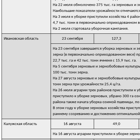
На 22 июля обмолочено 375 тыс. га зерновых и з
Наибольшие показатели урожайности отмечаются в
На 3 июля к уборке приступили хозяйства 4 райо
4,7 тыс. тонн в первоначально оприходованном в
На 2 июля стартовала уборочная кампания.
Ивановская область
23 сентября
127,3
На 23 сентября завершается уборка зерновых и зе
зерна (в первоначально оприходованном весе) пр
22,7 тыс. га и 42 тыс. тонн ячменя с 15,9 тыс. га.
На 5 сентября зерновые и зернобобовые культуры
100 тыс. тонн зерна.
На 27 августа зерновые и зернобобовые культуры 
тонн зерна при урожайности 25,4 ц/га.
На 26 июля аграрии трех районов приступили к 
приступило к уборке зерновых, убрано 300 га о
района также начата уборка озимой пшеницы, по
В этом году к уборке зерновых хозяйства присту
раннему созреванию и достижению оптимальной 
Калужская область
16 августа
49,0
На 16 августа аграрии приступили к уборке зерно