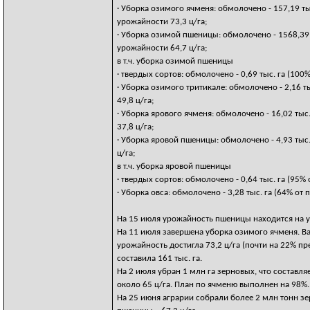
· Уборка озимого ячменя: обмолочено - 157,19 тыс
урожайности 73,3 ц/га;
· Уборка озимой пшеницы: обмолочено - 1568,39 т
урожайности 64,7 ц/га;
в т.ч. уборка озимой пшеницы
· твердых сортов: обмолочено - 0,69 тыс. га (100%
· Уборка озимого тритикале: обмолочено - 2,16 ты
49,8 ц/га;
· Уборка ярового ячменя: обмолочено - 16,02 тыс.
37,8 ц/га;
· Уборка яровой пшеницы: обмолочено - 4,93 тыс. 
ц/га;
в т.ч. уборка яровой пшеницы
· твердых сортов: обмолочено - 0,64 тыс. га (95% 
· Уборка овса: обмолочено - 3,28 тыс. га (64% от 
На 15 июля урожайность пшеницы находится на ур
На 11 июля завершена уборка озимого ячменя. Ва
урожайность достигла 73,2 ц/га (почти на 22% п
составила 161 тыс. га.
На 2 июля убран 1 млн га зерновых, что составл
около 65 ц/га. План по ячменю выполнен на 98%.
На 25 июня аграрии собрали более 2 млн тонн зе