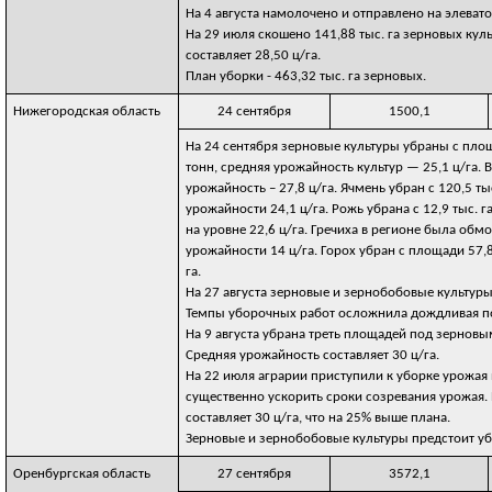
На 4 августа намолочено и отправлено на элевато
На 29 июля скошено 141,88 тыс. га зерновых куль
составляет 28,50 ц/га.
План уборки - 463,32 тыс. га зерновых.
Нижегородская область
24 сентября
1500,1
На 24 сентября зерновые культуры убраны с площа
тонн, средняя урожайность культур — 25,1 ц/га. В
урожайность – 27,8 ц/га. Ячмень убран с 120,5 ты
урожайности 24,1 ц/га. Рожь убрана с 12,9 тыс. 
на уровне 22,6 ц/га. Гречиха в регионе была обмо
урожайности 14 ц/га. Горох убран с площади 57,8 
га.
На 27 августа зерновые и зернобобовые культуры 
Темпы уборочных работ осложнила дождливая п
На 9 августа убрана треть площадей под зерновы
Средняя урожайность составляет 30 ц/га.
На 22 июля аграрии приступили к уборке урожая 
существенно ускорить сроки созревания урожая. 
составляет 30 ц/га, что на 25% выше плана.
Зерновые и зернобобовые культуры предстоит убр
Оренбургская область
27 сентября
3572,1