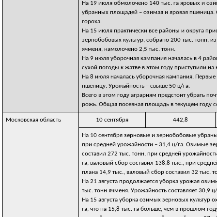
На 19 июля обмолочено 140 тыс. га яровых и ози
убранных площадей – озимая и яровая пшеница. С
гороха.
На 15 июля практически все районы и округа пр
зернобобовых культур, собрано 200 тыс. тонн, и
ячменя, намолочено 2,5 тыс. тонн.
На 9 июля уборочная кампания началась в 4 райо
сухой погоды к жатве в этом году приступили на
На 8 июля началась уборочная кампания. Первые
пшеницу. Урожайность – свыше 50 ц/га.
Всего в этом году аграриям предстоит убрать поч
рожь. Общая посевная площадь в текущем году со
Московская область
10 сентября
442,8
На 10 сентября зерновые и зернобобовые убраны н
при средней урожайности – 31,4 ц/га. Озимые зер
составил 272 тыс. тонн, при средней урожайности
га, валовый сбор составил 138,8 тыс., при средн
плана 14,9 тыс., валовый сбор составил 32 тыс. т
На 21 августа продолжается уборка урожая озимы
тыс. тонн ячменя. Урожайность составляет 30,9 ц
На 15 августа уборка озимых зерновых культур о
га, что на 15,8 тыс. га больше, чем в прошлом г