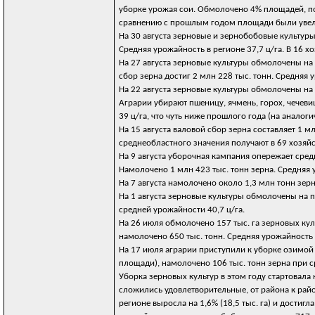
уборке урожая сои. Обмолочено 4% площадей, пол
сравнению с прошлым годом площади были увел
На 30 августа зерновые и зернобобовые культуры
Средняя урожайность в регионе 37,7 ц/га. В 16 х
На 27 августа зерновые культуры обмолочены на 
сбор зерна достиг 2 млн 228 тыс. тонн. Средняя у
На 22 августа зерновые культуры обмолочены на 
Аграрии убирают пшеницу, ячмень, горох, чечеви
39 ц/га, что чуть ниже прошлого года (на аналоги
На 15 августа валовой сбор зерна составляет 1 
среднеобластного значения получают в 69 хозяйс
На 9 августа уборочная кампания опережает сред
Намолочено 1 млн 423 тыс. тонн зерна. Средняя у
На 7 августа намолочено около 1,3 млн тонн зерн
На 1 августа зерновые культуры обмолочены на п
средней урожайности 40,7 ц/га.
На 26 июля обмолочено 157 тыс. га зерновых кул
намолочено 650 тыс. тонн. Средняя урожайность с
На 17 июля аграрии приступили к уборке озимой 
площади), намолочено 106 тыс. тонн зерна при с
Уборка зерновых культур в этом году стартовала
сложились удовлетворительные, от района к райо
регионе выросла на 1,6% (18,5 тыс. га) и достигл