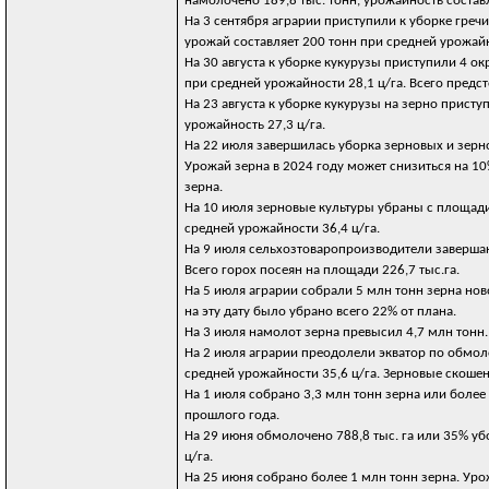
намолочено 189,8 тыс. тонн, урожайность составл
На 3 сентября аграрии приступили к уборке греч
урожай составляет 200 тонн при средней урожайн
На 30 августа к уборке кукурузы приступили 4 о
при средней урожайности 28,1 ц/га. Всего предст
На 23 августа к уборке кукурузы на зерно прист
урожайность 27,3 ц/га.
На 22 июля завершилась уборка зерновых и зерно
Урожай зерна в 2024 году может снизиться на 10%
зерна.
На 10 июля зерновые культуры убраны с площади 
средней урожайности 36,4 ц/га.
На 9 июля сельхозтоваропроизводители завершают
Всего горох посеян на площади 226,7 тыс.га.
На 5 июля аграрии собрали 5 млн тонн зерна нов
на эту дату было убрано всего 22% от плана.
На 3 июля намолот зерна превысил 4,7 млн тонн.
На 2 июля аграрии преодолели экватор по обмол
средней урожайности 35,6 ц/га. Зерновые скоше
На 1 июля собрано 3,3 млн тонн зерна или более 
прошлого года.
На 29 июня обмолочено 788,8 тыс. га или 35% у
ц/га.
На 25 июня собрано более 1 млн тонн зерна. Урож