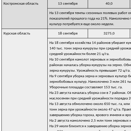
Костромская область
13 сентября
40,0
На 13 сентября темпы сезонных полевых работ о
показателей прошлого года на 21%. Намолочено б
культур потребуется еще около недели.
Курская область
18 сентября
3275,0
На 18 сентября хозяйства 14 районов убирают кук
140 тыс. тонн зерна кукурузы при средней урожа
средней урожайности более 21 ц/га.
На 10 сентября намолот зерновых и зернобобовых
районах началась уборка кукурузы на зерно. Обм
зерна кукурузы. Урожайность превышает 72 ц/га.
На 9 сентября уборка зерна и зерновых культур 
зернобобовых культур. Намолочено 3 млн 261 тыс.
Уборочные площади составляют 153 тыс. га.
На 23 августа началась уборка сои в 7 районах. 
маслосемян при средней урожайности порядка 20
На 13 августа обмолочено около 650 тыс. га, и
тонн зерна при урожайности около 47 ц/га. Прак
завершению уборка гороха, ярового ячменя и яр
На 2 августа намолочено 2,5 млн тонн зерновых 
На 29 июля близится к завершению уборка зернов