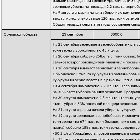
озимой пшеницы при средней урожайности 37 ц/га
зерновые убраны на площади 2,2 тыс. га, зернобо
На 9 августа аграрии начали уборочную кампанию
тыс. га, намолочено свыше 120 тыс. тонн озимой
Общая площадь сева в этом году составляет свыше
Орловская область
23 сентября
3000,0
На 23 сентября зерновые и зернобобовые культур
тонн зерна с урожайностью 43,7 ц/га.
На 20 сентября собрано 258,6 тыс. тонн соевых б
сельхозтоваропроизводители увеличили посевы со
На 18 сентября намолот зерновых и зернобобовых
Обмолочено 3 тыс. га кукурузы из запланированн
кукурузы на зерно ведется в 7 районах. Регион л
На 4 сентября намолочено 2,9 млн тонн зерновых
Заканчивается уборка ранних зерновых. Продолж
На 30 августа намолочено 2,8 млн тонн зерна, у
этап – убрано 83% посевной площади зерновых.
На 21 августа аграрии начали убирать кукурузу.
На 19 августа зерновые, зернобобовые и маслич
тонн зерна - на 674 тыс. тонн больше, чем в со
плана), собрано 1588 тыс. тонн зерна, средняя у
- 50,2 ц/га. Урожайность яровой пшеницы в средн
На 13 августа намолочено 2 млн тонн зерновых и 