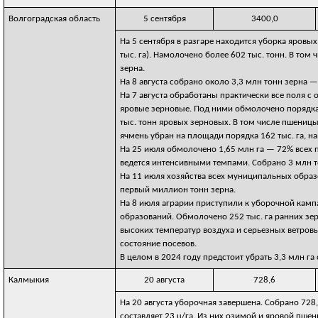
Волгоградская область
5 сентября
3400,0
На 5 сентября в разгаре находится уборка яровы
тыс. га). Намолочено более 602 тыс. тонн. В то
зерна.
На 8 августа собрано около 3,3 млн тонн зерна
На 7 августа обработаны практически все поля 
яровые зерновые. Под ними обмолочено порядка 3
тыс. тонн яровых зерновых. В том числе пшеницы
ячмень убран на площади порядка 162 тыс. га, нам
На 25 июля обмолочено 1,65 млн га — 72% всех
ведется интенсивными темпами. Собрано 3 млн т
На 11 июля хозяйства всех муниципальных образ
первый миллион тонн зерна.
На 8 июля аграрии приступили к уборочной кам
образований. Обмолочено 252 тыс. га ранних зер
высоких температур воздуха и серьезных ветровы
состояние посевов.
В целом в 2024 году предстоит убрать 3,3 млн га 
Калмыкия
20 августа
728,6
На 20 августа уборочная завершена. Собрано 728
составляет 23 ц/га. Из них озимой и яровой пшен