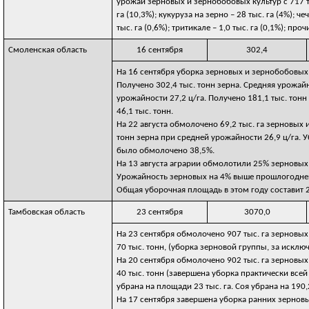
урожай зерновых и зернобобовых культур с 717 тыс.
га (10,3%); кукуруза на зерно – 28 тыс. га (4%); чеч
тыс. га (0,6%); тритикале – 1,0 тыс. га (0,1%); пр
Смоленская область
16 сентября
302,4
На 16 сентября уборка зерновых и зернобобовых ку
Получено 302,4 тыс. тонн зерна. Средняя урожайно
урожайности 27,2 ц/га. Получено 181,1 тыс. тонн
46,1 тыс. тонн.
На 22 августа обмолочено 69,2 тыс. га зерновых 
тонн зерна при средней урожайности 26,9 ц/га.
было обмолочено 38,5%.
На 13 августа аграрии обмолотили 25% зерновых к
Урожайность зерновых на 4% выше прошлогодней 
Общая уборочная площадь в этом году составит 22
Тамбовская область
23 сентября
3070,0
На 23 сентября обмолочено 907 тыс. га зерновых
70 тыс. тонн, (уборка зерновой группы, за исклю
На 20 сентября обмолочено 902 тыс. га зерновых
40 тыс. тонн (завершена уборка практически всей
убрана на площади 23 тыс. га. Соя убрана на 190,2
На 17 сентября завершена уборка ранних зерновы