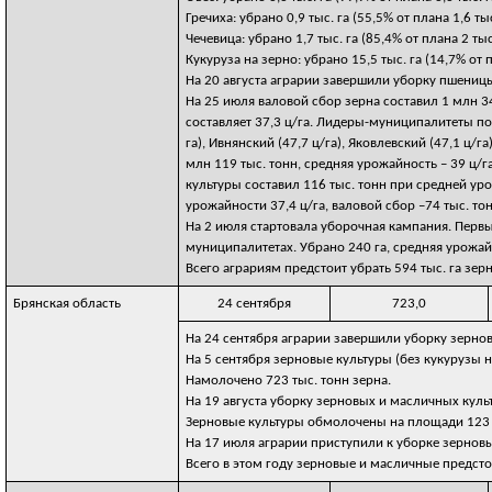
Гречиха: убрано 0,9 тыс. га (55,5% от плана 1,6 т
Чечевица: убрано 1,7 тыс. га (85,4% от плана 2 ты
Кукуруза на зерно: убрано 15,5 тыс. га (14,7% от
На 20 августа аграрии завершили уборку пшениц
На 25 июля валовой сбор зерна составил 1 млн 
составляет 37,3 ц/га. Лидеры-муниципалитеты по 
га), Ивнянский (47,7 ц/га), Яковлевский (47,1 ц
млн 119 тыс. тонн, средняя урожайность – 39 ц/га
культуры составил 116 тыс. тонн при средней уро
урожайности 37,4 ц/га, валовой сбор –74 тыс. тон
На 2 июля стартовала уборочная кампания. Пер
муниципалитетах. Убрано 240 га, средняя урожай
Всего аграриям предстоит убрать 594 тыс. га зер
Брянская область
24 сентября
723,0
На 24 сентября аграрии завершили уборку зерно
На 5 сентября зерновые культуры (без кукурузы 
Намолочено 723 тыс. тонн зерна.
На 19 августа уборку зерновых и масличных куль
Зерновые культуры обмолочены на площади 123 т
На 17 июля аграрии приступили к уборке зерновы
Всего в этом году зерновые и масличные предстои