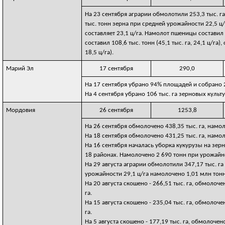
На 23 сентября аграрии обмолотили 253,3 тыс. г
тыс. тонн зерна при средней урожайности 22,5 ц/г
составляет 23,1 ц/га. Намолот пшеницы составил 
составил 108,6 тыс. тонн (45,1 тыс. га, 24,1 ц/га),
18,5 ц/га).
Марий Эл
17 сентября
290,0
На 17 сентября убрано 94% площадей и собрано 2
На 4 сентября убрано 106 тыс. га зерновых культ
Мордовия
26 сентября
1253,8
На 26 сентября обмолочено 438,35 тыс. га, намол
На 18 сентября обмолочено 431,25 тыс. га, намол
На 16 сентября началась уборка кукурузы на зерно
18 районах. Намолочено 2 690 тонн при урожайно
На 29 августа аграрии обмолотили 347,17 тыс. г
урожайности 29,1 ц/га намолочено 1,01 млн тонн
На 20 августа скошено - 266,51 тыс. га, обмолоче
га.
На 15 августа скошено - 235,04 тыс. га, обмолоче
га.
На 5 августа скошено - 177,19 тыс. га, обмолочено