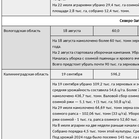
На 22 июля аграриями убрано 29,4 тыс. га озимо
площади 2,8 тыс. га, собрано 12,4 тыс. тонн.
Северо-За
Вологодская область
18 августа
60,0
На 18 августа намолочено более 60 тыс. тонн зер
года.
На 2 августа стартовала уборочная кампания. Убр
Началась уборка с озимой пшеницы и ярового ячм
Всего предстоит убрать почти 90 тыс. га зерновы
Калининградская область
19 сентября
596,2
На 19 сентября убрано 109,2 тыс. га зерновых и
средняя урожайность составила 54,6 ц/га. Более
намолочено 436,7 тыс. тонн. Валовой сбор озимого
озимой ржи — 5,1 тыс. т (1 тыс. га; 50,8 ц/га).
На 29 июля намолочено 66,69 тыс. тонн зерна ози
озимого рапса – 102,06 тыс. тонн (33 ц/га). Убор
ржи озимой - 1 тыс. га, рапса озимого 52,60 тыс. 
На 8 июля аграрии на две недели раньше начали с
Собрано порядка 4,5 тыс. тонн этой культуры. Сре
Под урожай 2024 года было посеяно 145 тыс. га 