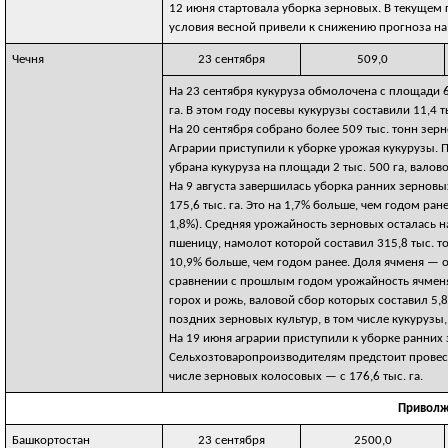
12 июня стартовала уборка зерновых. В текущем 
условия весной привели к снижению прогноза на 
Чечня
23 сентября
509,0
На 23 сентября кукуруза обмолочена с площади 6
га. В этом году посевы кукурузы составили 11,4 ты
На 20 сентября собрано более 509 тыс. тонн зер
Аграрии приступили к уборке урожая кукурузы. По
убрана кукуруза на площади 2 тыс. 500 га, валово
На 9 августа завершилась уборка ранних зернов
175,6 тыс. га. Это на 1,7% больше, чем годом ра
1,8%). Средняя урожайность зерновых осталась н
пшеницу, намолот которой составил 315,8 тыс. то
10,9% больше, чем годом ранее. Доля ячменя — о
сравнении с прошлым годом урожайность ячменя, 
горох и рожь, валовой сбор которых составил 5,8
поздних зерновых культур, в том числе кукурузы,
На 19 июня аграрии приступили к уборке ранних 
Сельхозтоваропроизводителям предстоит провести
числе зерновых колосовых — с 176,6 тыс. га.
Приволж
Башкортостан
23 сентября
2500,0