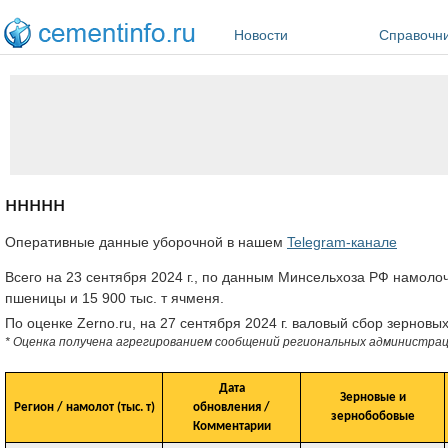
Перейти к основному содержанию
Новости
Справочн
ннннн
Оперативные данные уборочной в нашем
Telegram-канале
Всего на 23 сентября 2024 г., по данным Минсельхоза РФ намолоче
пшеницы и 15 900 тыс. т ячменя.
По оценке Zerno.ru, на 27 сентября 2024 г. валовый сбор зерновых
* Оценка получена агрегированием сообщений региональных администрац
Дата
Зерновые и
Регион / намолот (тыс. т)
обновления /
зернобобовые
Комментарии