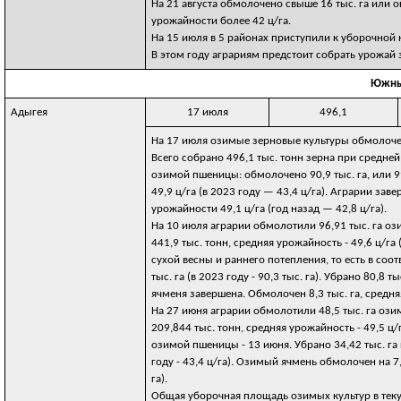
На 21 августа обмолочено свыше 16 тыс. га или 
урожайности более 42 ц/га.
На 15 июля в 5 районах приступили к уборочной 
В этом году аграриям предстоит собрать урожай
Южны
Адыгея
17 июля
496,1
На 17 июля озимые зерновые культуры обмолочены 
Всего собрано 496,1 тыс. тонн зерна при средне
озимой пшеницы: обмолочено 90,9 тыс. га, или 99
49,9 ц/га (в 2023 году — 43,4 ц/га). Аграрии за
урожайности 49,1 ц/га (год назад — 42,8 ц/га).
На 10 июля аграрии обмолотили 96,91 тыс. га оз
441,9 тыс. тонн, средняя урожайность - 49,6 ц/га
сухой весны и раннего потепления, то есть в со
тыс. га (в 2023 году - 90,3 тыс. га). Убрано 80,8 
ячменя завершена. Обмолочен 8,3 тыс. га, средняя 
На 27 июня аграрии обмолотили 48,5 тыс. га ози
209,844 тыс. тонн, средняя урожайность - 49,5 ц/
озимой пшеницы - 13 июня. Убрано 34,42 тыс. га пш
году - 43,4 ц/га). Озимый ячмень обмолочен на 7,9
га).
Общая уборочная площадь озимых культур в текуще