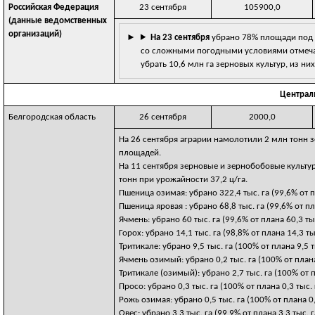
Российская Федерация
23 сентября
105900,0
(данные ведомственных
организаций)
На 23 сентября
убрано 78% площади под з
со сложными погодными условиями отмечает
убрать 10,6 млн га зерновых культур, из ни
Централ
Белгородская область
26 сентября
2000,0
На 26 сентября аграрии намолотили 2 млн тонн 
площадей.
На 11 сентября зерновые и зернобобовые культуры
тонн при урожайности 37,2 ц/га.
Пшеница озимая: убрано 322,4 тыс. га (99,6% от п
Пшеница яровая : убрано 68,8 тыс. га (99,6% от п
Ячмень: убрано 60 тыс. га (99,6% от плана 60,3 т
Горох: убрано 14,1 тыс. га (98,8% от плана 14,3 т
Тритикале: убрано 9,5 тыс. га (100% от плана 9,5 
Ячмень озимый: убрано 0,2 тыс. га (100% от плана
Тритикале (озимый): убрано 2,7 тыс. га (100% от 
Просо: убрано 0,3 тыс. га (100% от плана 0,3 тыс.
Рожь озимая: убрано 0,5 тыс. га (100% от плана 0
Овес: убрано 3,3 тыс. га (99,9% от плана 3,3 тыс.