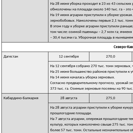
На 28 июня уборка проходит в 23 из 43 сельских
обмолочены на площади около 140 тыс. га – это 
На 19 июня аграрии приступили к уборке урожая.
зернобобовых. Намолочены первые 2,1 тыс. тонн 
В этом году к уборке аграрии приступили раньше,
том числе: озимой пшеницы – 2,7 млн га; ячменя 
– 30,4 тысячи га. Уборочная площадь в нынешнем 
Северо-Кав
Дагестан
12 сентября
270,0
На 12 сентября собрано 270 тыс. тонн зерновых,
На 25 июня большинство районов приступили к уб
На 14 июня началась уборка зерновых.
Согласно предварительному прогнозу, урожай зе
373 тыс. га. Озимые зерновые посеяны на 90 тыс. 
Кабардино-Балкария
28 августа
275,0
На 28 августа аграрии приступили к уборке кукур
прошлогодние площади.
На 7 августа аграрии, опережая прошлогодние т
культур, которых намолочено свыше 275 тыс. тон
более 57 тыс. тонн. Остальные незначительные о