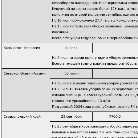
севооборота площади, занятые зерновыми колосо
Кукурузой на зерно занято более 128 тыс. га, ч
приступят во второй половине сентября, однако 
На 10 июля обмолочено 27,7 тыс. га, намолочено
На 15 июня стартовала уборка зерновых. Землед
пшеницы.
Всего в текущем году зерновые и зернобобовые к
Карачаево-Черкессия
4 июля
На 4 июля аграрии приступили к уборке зерновых
Всего в текущем году аграриям предстоит убрать
Северная Осетия-Алания
30 июля
На 30 июля аграрии завершили уборку урожая оз
На 25 июня началась уборка озимых зерновых. Убр
озимая пшеница - с 466 га (урожайность - 31,5 ц/г
гороха, его урожайность - 13 ц/га.
Под урожай 2024 года в республике посеяно 54 т
Ставропольский край
23 сентября
7900,0
На 23 сентября в крае завершена уборка зернов
валовой намолот составил 7,9 млн тонн при средн