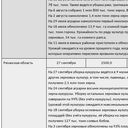
78 тыс. тонн. Также ведется уборка ржи, тритика
На 6 августа собрано 1 млн 800 тыс. тонн зерна.
На 2 августа намолочено 1,4 млн тонн зерна зерн
На 29 июля аграрии намолотили первый миллион
На 16 июля обмолочено 13,9 тыс. га озимой пшени
тыс. тонн гороха. Урожайность по ряду культур 
зерновых, 54 тыс. га озимого рапса.
На 11 июля в южных районах приступили к обмол
Урожай ожидается на уровне прошлого года, когд
которые оперативно пересеяли яровыми культур
Рязанская область
27 сентября
2500,0
На 27 сентября уборка кукурузы ведётся в 9 мун
других зерновых культур, в том числе, пшеницы,
получено 2,5 млн тонн зерна.
На 24 сентября аграрии восьми муниципалитетов
зерна кукурузы. Уборку остальных зерновых куль
завершили на 99% (без учёта кукурузы), получено
(урожай этой культуры ожидается максимальным 
На 18 сентября уборка основных зерновых культу
площадей (без учёта кукурузы, её уборка на зерн
получено 127 тыс. тонн соевых бобов.
На 3 сентября зерновые обмолочены на 93% площа