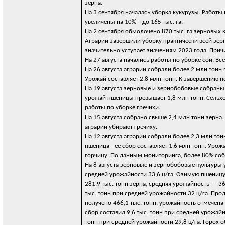
зерна.
На 3 сентября началась уборка кукурузы. Работы
увеличены на 10% – до 165 тыс. га.
На 2 сентября обмолочено 870 тыс. га зерновых 
Аграрии завершили уборку практически всей зер
значительно уступает значениям 2023 года. Прич
На 27 августа начались работы по уборке сои. Все
На 26 августа аграрии собрали более 2 млн тон
Урожай составляет 2,8 млн тонн. К завершению п
На 19 августа зерновые и зернобобовые собраны
урожай пшеницы превышает 1,8 млн тонн. Сельхо
работы по уборке гречихи.
На 15 августа собрано свыше 2,4 млн тонн зерна.
аграрии убирают гречиху.
На 12 августа аграрии собрали более 2,3 млн то
пшеница - ее сбор составляет 1,6 млн тонн. Урожа
горчицу. По данным мониторинга, более 80% соб
На 8 августа зерновые и зернобобовые культуры 
средней урожайности 33,6 ц/га. Озимую пшеницу 
281,9 тыс. тонн зерна, средняя урожайность — 36,
тыс. тонн при средней урожайности 32 ц/га. Про
получено 466,1 тыс. тонн, урожайность отмечена н
сбор составил 9,6 тыс. тонн при средней урожайно
тонн при средней урожайности 29,8 ц/га. Горох об