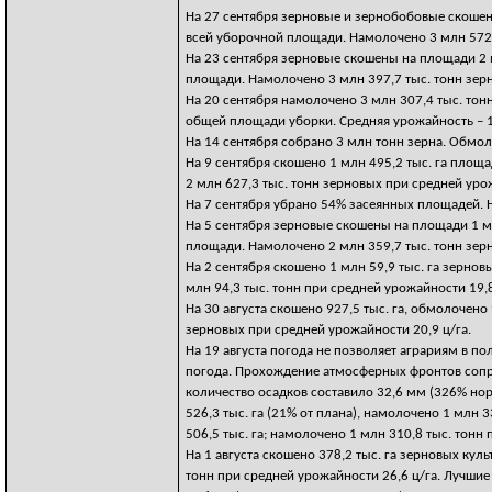
На 27 сентября зерновые и зернобобовые скошены 
всей уборочной площади. Намолочено 3 млн 572,1
На 23 сентября зерновые скошены на площади 2 мл
площади. Намолочено 3 млн 397,7 тыс. тонн зерн
На 20 сентября намолочено 3 млн 307,4 тыс. тонн
общей площади уборки. Средняя урожайность – 1
На 14 сентября собрано 3 млн тонн зерна. Обмо
На 9 сентября скошено 1 млн 495,2 тыс. га площ
2 млн 627,3 тыс. тонн зерновых при средней урож
На 7 сентября убрано 54% засеянных площадей. 
На 5 сентября зерновые скошены на площади 1 млн
площади. Намолочено 2 млн 359,7 тыс. тонн зерн
На 2 сентября скошено 1 млн 59,9 тыс. га зернов
млн 94,3 тыс. тонн при средней урожайности 19,8
На 30 августа скошено 927,5 тыс. га, обмолочено
зерновых при средней урожайности 20,9 ц/га.
На 19 августа погода не позволяет аграриям в п
погода. Прохождение атмосферных фронтов сопр
количество осадков составило 32,6 мм (326% нор
526,3 тыс. га (21% от плана), намолочено 1 млн 
506,5 тыс. га; намолочено 1 млн 310,8 тыс. тонн
На 1 августа скошено 378,2 тыс. га зерновых культ
тонн при средней урожайности 26,6 ц/га. Лучшие