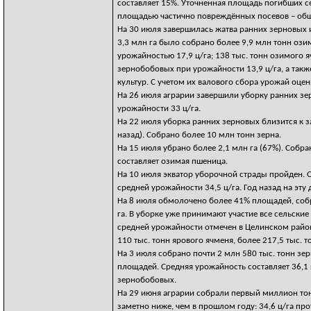
составляет 15%. Уточненная площадь погибших се
площадью частично повреждённых посевов – обща
На 30 июля завершилась жатва ранних зерновых и
3,3 млн га было собрано более 9,9 млн тонн ози
урожайностью 17,9 ц/га; 138 тыс. тонн озимого яч
зернобобовых при урожайности 13,9 ц/га, а такж
культур. С учетом их валового сбора урожай оцен
На 26 июля аграрии завершили уборку ранних зер
урожайности 33 ц/га.
На 22 июля уборка ранних зерновых близится к з
назад). Собрано более 10 млн тонн зерна.
На 15 июля убрано более 2,1 млн га (67%). Собр
составляет озимая пшеница.
На 10 июля экватор уборочной страды пройден.
средней урожайности 34,5 ц/га. Год назад на эту
На 8 июля обмолочено более 41% площадей, собр
га. В уборке уже принимают участие все сельски
средней урожайности отмечен в Целинском районе
110 тыс. тонн ярового ячменя, более 217,5 тыс. 
На 3 июля собрано почти 2 млн 580 тыс. тонн з
площадей. Средняя урожайность составляет 36,1 
зернобобовых.
На 29 июня аграрии собрали первый миллион то
заметно ниже, чем в прошлом году: 34,6 ц/га прот