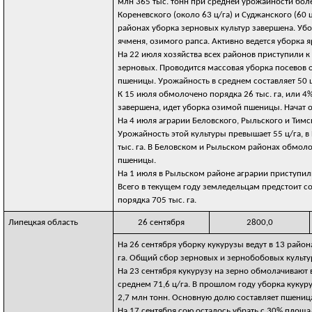
млн 365 тыс. тонн при средней урожайности более
Кореневского (около 63 ц/га) и Суджанского (60 
районах уборка зерновых культур завершена. Уб
ячменя, озимого рапса. Активно ведется уборка я
На 22 июля хозяйства всех районов приступили к
зерновых. Проводится массовая уборка посевов 
пшеницы. Урожайность в среднем составляет 50 ц
К 15 июля обмолочено порядка 26 тыс. га, или 4
завершена, идет уборка озимой пшеницы. Начат 
На 4 июля аграрии Беловского, Рыльского и Тимс
Урожайность этой культуры превышает 55 ц/га, в
тыс. га. В Беловском и Рыльском районах обмол
пшеницы.
На 1 июля в Рыльском районе аграрии приступили
Всего в текущем году земледельцам предстоит с
порядка 705 тыс. га.
Липецкая область
26 сентября
2800,0
На 26 сентября уборку кукурузы ведут в 13 района
га. Общий сбор зерновых и зернобобовых культур
На 23 сентября кукурузу на зерно обмолачивают в 
среднем 71,6 ц/га. В прошлом году уборка кукур
2,7 млн тонн. Основную долю составляет пшеница,
На 17 сентября сою осталось убрать с 30% площад