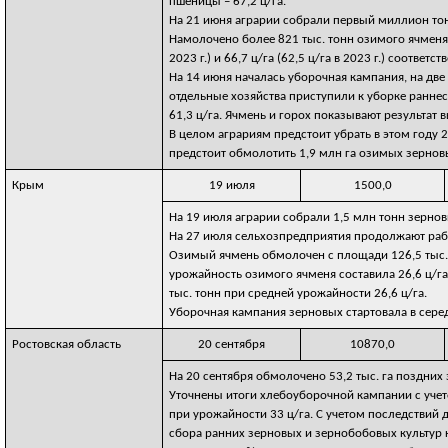
пшеницы – 67,2 ц/га.
На 21 июня аграрии собрали первый миллион тонн
Намолочено более 821 тыс. тонн озимого ячменя 
2023 г.) и 66,7 ц/га (62,5 ц/га в 2023 г.) соответст
На 14 июня началась уборочная кампания, на две
отдельные хозяйства приступили к уборке ранне
61,3 ц/га. Ячмень и горох показывают результат в
В целом аграриям предстоит убрать в этом году 
предстоит обмолотить 1,9 млн га озимых зернов
Крым
19 июля
1500,0
На 19 июля аграрии собрали 1,5 млн тонн зернов
На 27 июля сельхозпредприятия продолжают работ
Озимый ячмень обмолочен с площади 126,5 тыс. га
урожайность озимого ячменя составила 26,6 ц/га
тыс. тонн при средней урожайности 26,6 ц/га.
Уборочная кампания зерновых стартовала в серед
Ростовская область
20 сентября
10870,0
На 20 сентября обмолочено 53,2 тыс. га поздних 
Уточнены итоги хлебоуборочной кампании с учет
при урожайности 33 ц/га. С учетом последствий 
сбора ранних зерновых и зернобобовых культур 