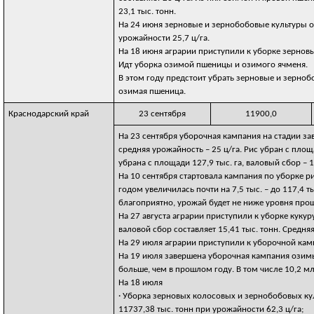
23,1 тыс. тонн.
На 24 июня зерновые и зернобобовые культуры об
урожайности 25,7 ц/га.
На 18 июня аграрии приступили к уборке зерновы
Идт уборка озимой пшеницы и озимого ячменя.
В этом году предстоит убрать зерновые и зернобоб
озимая пшеница.
Краснодарский край
23 сентября
11900,0
На 23 сентября уборочная кампания на стадии зав
средняя урожайность – 25 ц/га. Рис убран с площа
убрана с площади 127,9 тыс. га, валовый сбор – 1
На 10 сентября стартовала кампания по уборке р
годом увеличилась почти на 7,5 тыс. – до 117,4
благоприятно, урожай будет не ниже уровня прош
На 27 августа аграрии приступили к уборке кукуру
валовой сбор составляет 15,41 тыс. тонн. Средня
На 29 июля аграрии приступили к уборочной кампа
На 19 июля завершена уборочная кампания озимых 
больше, чем в прошлом году. В том числе 10,2 мл
На 18 июля
· Уборка зерновых колосовых и зернобобовых куль
11737,38 тыс. тонн при урожайности 62,3 ц/га;