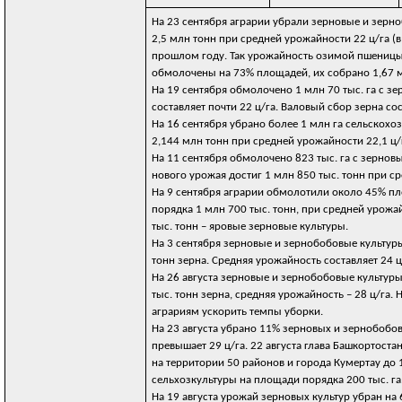
На 23 сентября аграрии убрали зерновые и зерно
2,5 млн тонн при средней урожайности 22 ц/га (
прошлом году. Так урожайность озимой пшеницы 
обмолочены на 73% площадей, их собрано 1,67 мл
На 19 сентября обмолочено 1 млн 70 тыс. га с 
составляет почти 22 ц/га. Валовый сбор зерна со
На 16 сентября убрано более 1 млн га сельскохо
2,144 млн тонн при средней урожайности 22,1 ц/
На 11 сентября обмолочено 823 тыс. га с зерно
нового урожая достиг 1 млн 850 тыс. тонн при ср
На 9 сентября аграрии обмолотили около 45% пл
порядка 1 млн 700 тыс. тонн, при средней урожай
тыс. тонн – яровые зерновые культуры.
На 3 сентября зерновые и зернобобовые культуры
тонн зерна. Средняя урожайность составляет 24 ц
На 26 августа зерновые и зернобобовые культуры
тыс. тонн зерна, средняя урожайность – 28 ц/га.
аграриям ускорить темпы уборки.
На 23 августа убрано 11% зерновых и зернобобов
превышает 29 ц/га. 22 августа глава Башкортост
на территории 50 районов и города Кумертау до
сельхозкультуры на площади порядка 200 тыс. га
На 19 августа урожай зерновых культур убран н