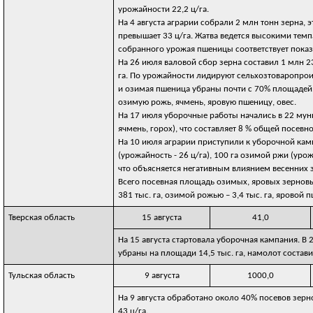
урожайности 22,2 ц/га.
На 4 августа аграрии собрали 2 млн тонн зерна,
превышает 33 ц/га. Жатва ведется высокими тем
собранного урожая пшеницы соответствует показ
На 26 июля валовой сбор зерна составил 1 млн 2
га. По урожайности лидируют сельхозтоваропроиз
и озимая пшеница убраны почти с 70% площадей. 
озимую рожь, ячмень, яровую пшеницу, овес.
На 17 июля уборочные работы начались в 22 мун
ячмень, горох), что составляет 8 % общей посевн
На 10 июля аграрии приступили к уборочной камп
(урожайность - 26 ц/га), 100 га озимой ржи (уро
что объясняется негативным влиянием весенних 
Всего посевная площадь озимых, яровых зерновых
381 тыс. га, озимой рожью – 3,4 тыс. га, яровой п
Тверская область
15 августа
41,0
На 15 августа стартовала уборочная кампания. 
убраны на площади 14,5 тыс. га, намолот составил
Тульская область
9 августа
1000,0
На 9 августа обработано около 40% посевов зер
43 ц/га.