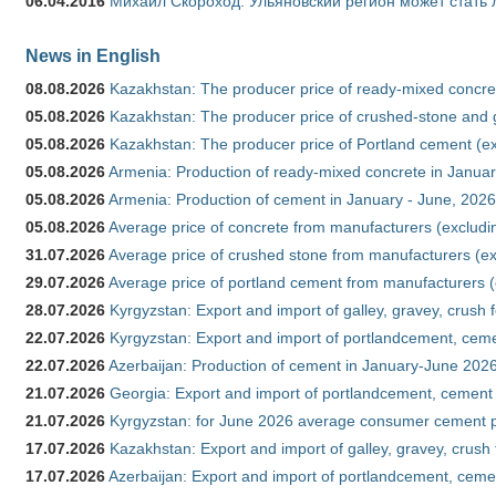
06.04.2016
Михаил Скороход: Ульяновский регион может стать 
News in English
08.08.2026
Kazakhstan: The producer price of ready-mixed concret
05.08.2026
Kazakhstan: The producer price of crushed-stone and g
05.08.2026
Kazakhstan: The producer price of Portland cement (ex
05.08.2026
Armenia: Production of ready-mixed concrete in Januar
05.08.2026
Armenia: Production of cement in January - June, 2026
05.08.2026
Average price of concrete from manufacturers (excludi
31.07.2026
Average price of crushed stone from manufacturers (e
29.07.2026
Average price of portland cement from manufacturers 
28.07.2026
Kyrgyzstan: Export and import of galley, gravey, crush 
22.07.2026
Kyrgyzstan: Export and import of portlandcement, cemen
22.07.2026
Azerbaijan: Production of cement in January-June 202
21.07.2026
Georgia: Export and import of portlandcement, cement 
21.07.2026
Kyrgyzstan: for June 2026 average consumer cement 
17.07.2026
Kazakhstan: Export and import of galley, gravey, crush
17.07.2026
Azerbaijan: Export and import of portlandcement, cemen