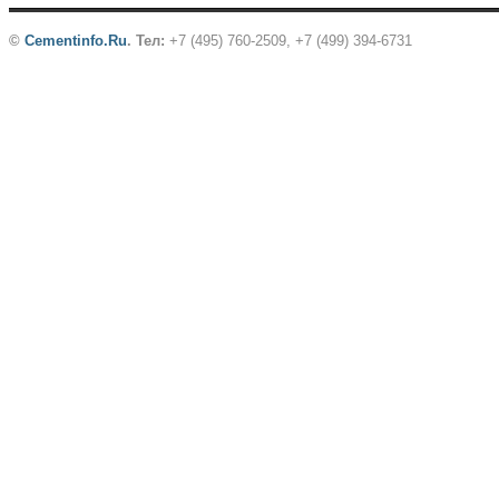
©
Cementinfo.Ru
.
Тел:
+7 (495) 760-2509, +7 (499) 394-6731