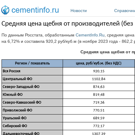
Перейти к основному содержанию
Новости
Справочн
Средняя цена щебня от производителей (без 
По данным Росстата, обработанным
CementInfo.Ru
, средняя цена
на 6,72% и составила 920,2 руб/куб.м (в ноябре 2023 года - 862,2
Средняя цена щебня от п
Регион / показатель
цена, руб/куб.м. (без НДС)
Вся Россия
920,15
Центральный ФО
1102,84
Северо-Западный ФО
874,63
Южный ФО
819,48
Северо-Кавказский ФО
719,36
Приволжский ФО
770,51
Уральский ФО
689,59
Сибирский ФО
772,17
Дальневосточный ФО
1307,39