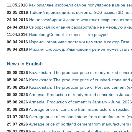
11.05.2016
Как римляне изобрели самое популярное в мире ве
02.05.2016
Тайский производитель цемента SCG возвел 3D-печ
24.04.2016
На новосибирской дороге испытают покрытие из зо
24.04.2016
Сибирская компания разработала не имеющую анало
11.04.2016
HeidelbergCement: отходы — это ресурс!
06.04.2016
Израиль ограничил поставки цемента в сектор Газа
06.04.2016
Михаил Скороход: Ульяновский регион может стать 
News in English
08.08.2026
Kazakhstan: The producer price of ready-mixed concret
05.08.2026
Kazakhstan: The producer price of crushed-stone and g
05.08.2026
Kazakhstan: The producer price of Portland cement (ex
05.08.2026
Armenia: Production of ready-mixed concrete in Januar
05.08.2026
Armenia: Production of cement in January - June, 2026
05.08.2026
Average price of concrete from manufacturers (excludi
31.07.2026
Average price of crushed stone from manufacturers (e
29.07.2026
Average price of portland cement from manufacturers 
28.07.2026
Kyrgyzstan: Export and import of galley, gravey, crush 