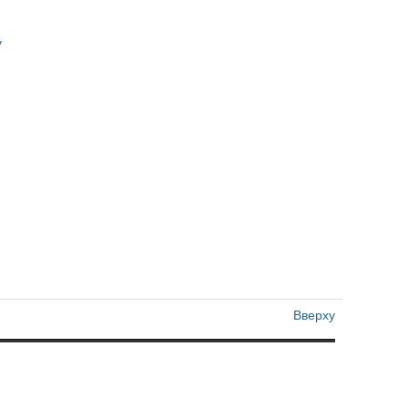
y
Вверху