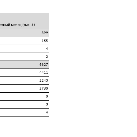
четный месяц (тыс. $)
399
185
4
2
6627
4411
2243
2780
0
3
4