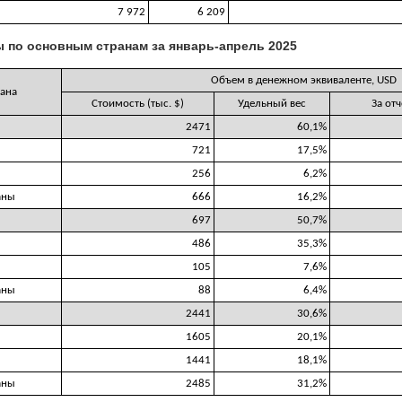
7 972
6 209
 по основным странам за январь-апрель 2025
Объем в денежном эквиваленте, USD
ана
Стоимость (тыс. $)
Удельный вес
За от
2471
60,1%
721
17,5%
256
6,2%
аны
666
16,2%
697
50,7%
486
35,3%
105
7,6%
аны
88
6,4%
2441
30,6%
1605
20,1%
1441
18,1%
аны
2485
31,2%