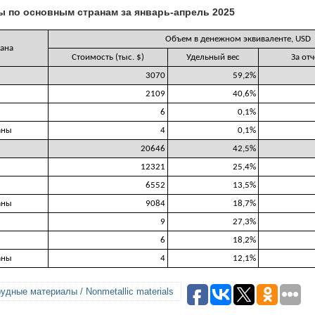
ы по основным странам за январь-апрель 2025
Объем в денежном эквиваленте, USD
ана
Стоимость (тыс. $)
Удельный вес
За от
3070
59,2%
2109
40,6%
6
0,1%
аны
4
0,1%
20646
42,5%
12321
25,4%
6552
13,5%
аны
9084
18,7%
9
27,3%
6
18,2%
аны
4
12,1%
удные материалы / Nonmetallic materials