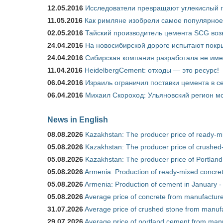
12.05.2016
Исследователи превращают углекислый г
11.05.2016
Как римляне изобрели самое популярное 
02.05.2016
Тайский производитель цемента SCG воз
24.04.2016
На новосибирской дороге испытают покры
24.04.2016
Сибирская компания разработала не име
11.04.2016
HeidelbergCement: отходы — это ресурс!
06.04.2016
Израиль ограничил поставки цемента в се
06.04.2016
Михаил Скороход: Ульяновский регион мо
News in English
08.08.2026
Kazakhstan: The producer price of ready-mi
05.08.2026
Kazakhstan: The producer price of crushed-
05.08.2026
Kazakhstan: The producer price of Portland
05.08.2026
Armenia: Production of ready-mixed concret
05.08.2026
Armenia: Production of cement in January -
05.08.2026
Average price of concrete from manufacture
31.07.2026
Average price of crushed stone from manufa
29.07.2026
Average price of portland cement from manu