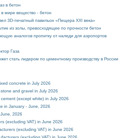
аз в бетон
в мире вещество - бетон
вел 3D-печатный павильон «Пещера XXI века»
тие из золы, превосходящее по прочности бетон
ющую аналогов пропитку от наледи для аэропортов
ктор Газа
жет стать лидером по цементному производству в России
xed concrete in July 2026
stone and gravel in July 2026
 cement (except white) in July 2026
e in January - June, 2026
 June, 2026
rs (excluding VAT) in June 2026
cturers (excluding VAT) in June 2026
facturers (excluding VAT) in June 2026