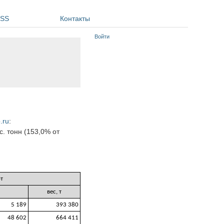
SS
Контакты
Войти
.ru
:
с. тонн (153,0% от
т
вес, т
5 189
393 380
48 602
664 411