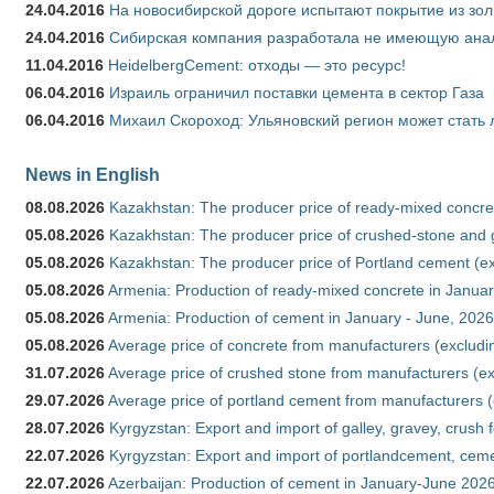
24.04.2016
На новосибирской дороге испытают покрытие из зо
24.04.2016
Сибирская компания разработала не имеющую анало
11.04.2016
HeidelbergCement: отходы — это ресурс!
06.04.2016
Израиль ограничил поставки цемента в сектор Газа
06.04.2016
Михаил Скороход: Ульяновский регион может стать 
News in English
08.08.2026
Kazakhstan: The producer price of ready-mixed concret
05.08.2026
Kazakhstan: The producer price of crushed-stone and g
05.08.2026
Kazakhstan: The producer price of Portland cement (ex
05.08.2026
Armenia: Production of ready-mixed concrete in Januar
05.08.2026
Armenia: Production of cement in January - June, 2026
05.08.2026
Average price of concrete from manufacturers (excludi
31.07.2026
Average price of crushed stone from manufacturers (e
29.07.2026
Average price of portland cement from manufacturers 
28.07.2026
Kyrgyzstan: Export and import of galley, gravey, crush 
22.07.2026
Kyrgyzstan: Export and import of portlandcement, cemen
22.07.2026
Azerbaijan: Production of cement in January-June 202