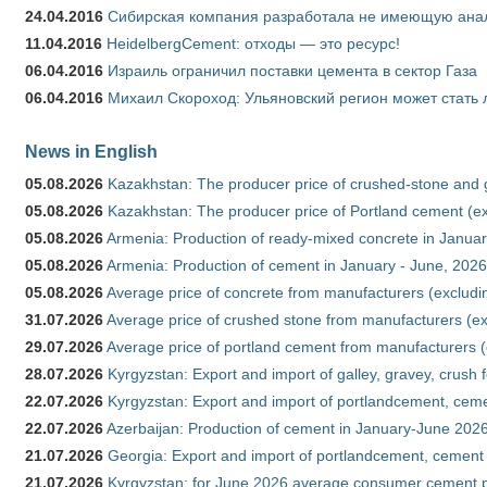
24.04.2016
Сибирская компания разработала не имеющую анало
11.04.2016
HeidelbergCement: отходы — это ресурс!
06.04.2016
Израиль ограничил поставки цемента в сектор Газа
06.04.2016
Михаил Скороход: Ульяновский регион может стать 
News in English
05.08.2026
Kazakhstan: The producer price of crushed-stone and 
05.08.2026
Kazakhstan: The producer price of Portland cement (ex
05.08.2026
Armenia: Production of ready-mixed concrete in Januar
05.08.2026
Armenia: Production of cement in January - June, 2026
05.08.2026
Average price of concrete from manufacturers (excludi
31.07.2026
Average price of crushed stone from manufacturers (e
29.07.2026
Average price of portland cement from manufacturers 
28.07.2026
Kyrgyzstan: Export and import of galley, gravey, crush 
22.07.2026
Kyrgyzstan: Export and import of portlandcement, cemen
22.07.2026
Azerbaijan: Production of cement in January-June 202
21.07.2026
Georgia: Export and import of portlandcement, cement 
21.07.2026
Kyrgyzstan: for June 2026 average consumer cement 