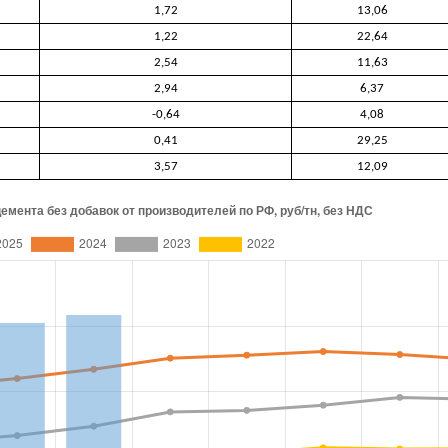
1,72
13,06
1,22
22,64
2,54
11,63
2,94
6,37
-0,64
4,08
0,41
29,25
3,57
12,09