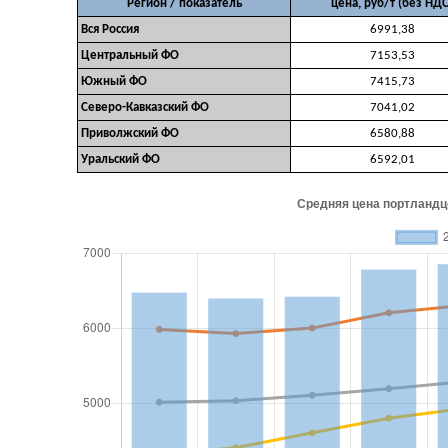
Регион / показатель
цена, руб/т (без НДС
Вся Россия
6991,38
Центральный ФО
7153,53
Южный ФО
7415,73
Северо-Кавказский ФО
7041,02
Приволжский ФО
6580,88
Уральский ФО
6592,01