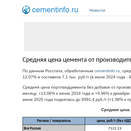
Перейти к основному содержанию
Новости
Средняя цена цемента от производите
По данным Росстата, обработанным
cementinfo.ru
, сре
12,07% и составила 7,1 тыс. руб./т (в июне 2024 года - 6
Средняя цена портландцемента без добавок от произво
месяцу, +13,06% к июню 2024 года и +9,96% к декабрю
июне 2025 года поднялась до 6991,4 руб./т (+1,98% к 
Средняя цена 
Регион / показатель
цена, руб/т (без НДС
Вся Россия
7121,13