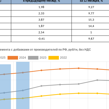
)
к предыдущему месяцу, %
за 12 месяцев, %
1,98
9,27
2,33
9,77
3,87
15,3
1,87
14,4
2,54
1
-0,41
9,67