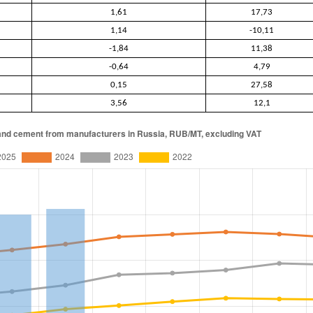
1,61
17,73
1,14
-10,11
-1,84
11,38
-0,64
4,79
0,15
27,58
3,56
12,1