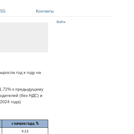
SS
Контакты
Войти
ыросла год к году на
(+1,72% к предыдущему
одителей (без НДС) в
2024 года)
с начала года, %
9,51