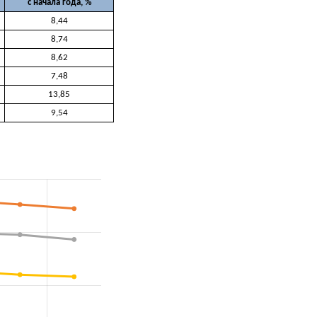
с начала года, %
8,44
8,74
8,62
7,48
13,85
9,54