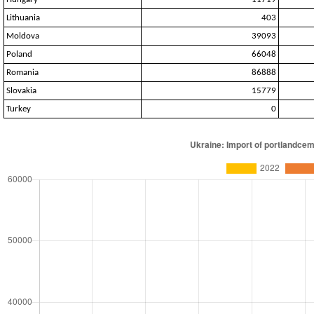
Lithuania
403
Moldova
39093
Poland
66048
Romania
86888
Slovakia
15779
Turkey
0