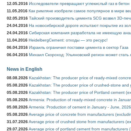
12.05.2016
Исследователи превращают углекислый газ в бетон
11.05.2016
Как римляне изобрели самое популярное в мире ве
02.05.2016
Тайский производитель цемента SCG возвел 3D-печ
24.04.2016
На новосибирской дороге испытают покрытие из зо
24.04.2016
Сибирская компания разработала не имеющую анало
11.04.2016
HeidelbergCement: отходы — это ресурс!
06.04.2016
Израиль ограничил поставки цемента в сектор Газа
06.04.2016
Михаил Скороход: Ульяновский регион может стать 
News in English
08.08.2026
Kazakhstan: The producer price of ready-mixed concret
05.08.2026
Kazakhstan: The producer price of crushed-stone and g
05.08.2026
Kazakhstan: The producer price of Portland cement (ex
05.08.2026
Armenia: Production of ready-mixed concrete in Januar
05.08.2026
Armenia: Production of cement in January - June, 2026
05.08.2026
Average price of concrete from manufacturers (excludi
31.07.2026
Average price of crushed stone from manufacturers (e
29.07.2026
Average price of portland cement from manufacturers 