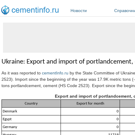
Перейти к основному содержанию
Новости
Справочн
Ukraine: Export and import of portlandcement, 
As it was reported to
cementInfo.ru
by the State Committee of Ukraine
2523). Import since the beginning of the year was 17.9K metric tons (
tons portlandcement, cement (HS Code 2523). Export since the beginni
Export and import of portlandcement, c
Country
Export for month
Denmark
0
Egypt
0
Germany
0
Hungary
11719