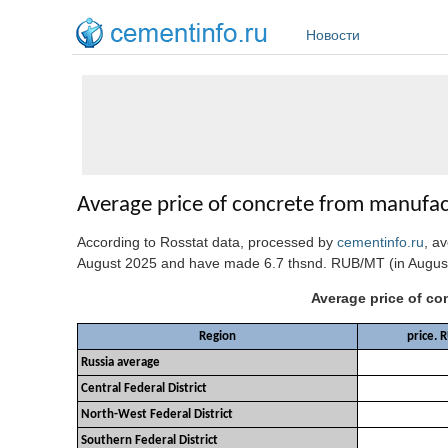
Перейти к основному содержанию
Новости
Average price of concrete from manufac
According to Rosstat data, processed by
cementinfo.ru
, a
August 2025
and have made 6.7 thsnd. RUB/MT (in August
Average price of co
Region
price. 
Russia average
Central Federal District
North-West Federal District
Southern Federal District