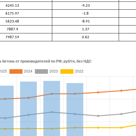
4245.13
-9.23
6175.97
-1.8
5623.48
-8.91
7887.9
1.37
7987.59
0.62