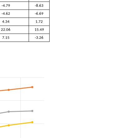
-4.79
-8.63
-4.62
-6.69
4.34
1.72
22.06
15.49
7.15
-3.26