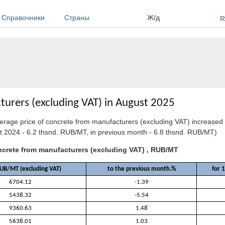
Справочники
Страны
Ж/д
R
turers (excluding VAT) in August 2025
verage price of concrete from manufacturers (excluding VAT) increased
 2024 - 6.2 thsnd. RUB/MT, in previous month - 6.8 thsnd. RUB/MT)
ncrete from manufacturers (excluding VAT) , RUB/MT
RUB/MT (excluding VAT)
to the previous month.%
for 
6704.12
-1.39
5438.32
-5.54
9360.63
1.48
5638.01
1.03