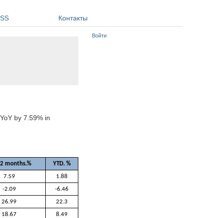
SS
Контакты
Войти
 YoY by 7.59% in
12 months.%
YTD. %
7.59
1.88
-2.09
-6.46
26.99
22.3
18.67
8.49