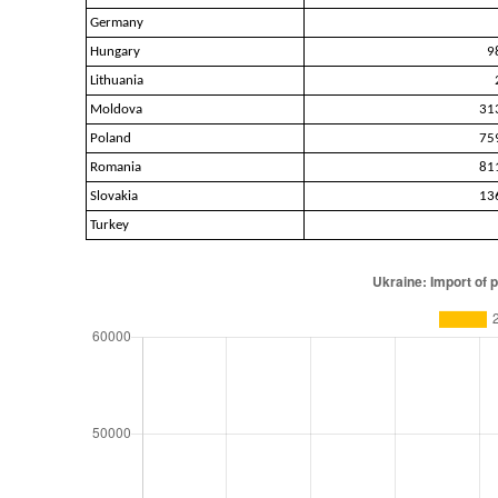
Germany
Hungary
9
Lithuania
Moldova
31
Poland
75
Romania
81
Slovakia
13
Turkey