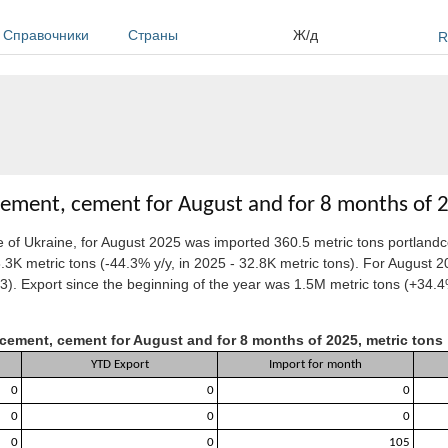
Справочники
Страны
Ж/д
R
cement, cement for August and for 8 months of 
 of Ukraine, for August 2025 was imported
360.5 metric tons portland
.3K metric tons (-44.3% y/y, in 2025 - 32.8K metric tons). For August 
. Export since the beginning of the year was 1.5M metric tons (+34.4%
cement, cement for August and for 8 months of 2025, metric tons
YTD Export
Import for month
0
0
0
0
0
0
0
0
105