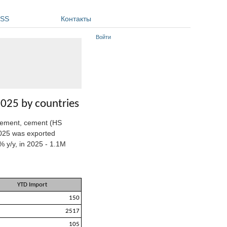
SS
Контакты
Войти
2025 by countries
cement, cement (HS
2025 was exported
 y/y, in 2025 - 1.1M
YTD Import
150
2517
105