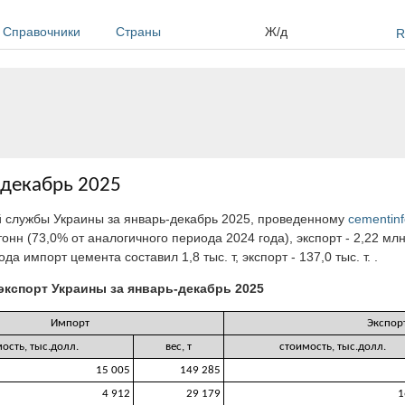
Справочники
Страны
Ж/д
R
-декабрь 2025
 службы Украины за январь-декабрь 2025, проведенному
cementinf
онн (73,0% от аналогичного периода 2024 года), экспорт - 2,22 млн
а импорт цемента составил 1,8 тыс. т, экспорт - 137,0 тыс. т. .
экспорт Украины за январь-декабрь 2025
Импорт
Экспор
ость, тыс.долл.
вес, т
стоимость, тыс.долл.
15 005
149 285
4 912
29 179
1