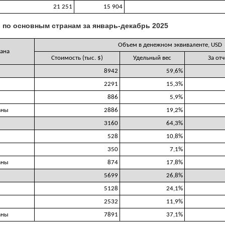
21 251
15 904
 по основным странам за январь-декабрь 2025
Объем в денежном эквиваленте, USD
ана
Стоимость (тыс. $)
Удельный вес
За от
8942
59,6%
2291
15,3%
886
5,9%
аны
2886
19,2%
3160
64,3%
528
10,8%
350
7,1%
аны
874
17,8%
5699
26,8%
5128
24,1%
2532
11,9%
аны
7891
37,1%