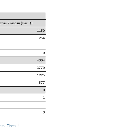
четный месяц (тыс. $)
1150
254
0
4304
3770
1925
577
0
1
3
ral Fines