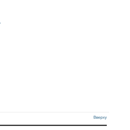
y
Вверху