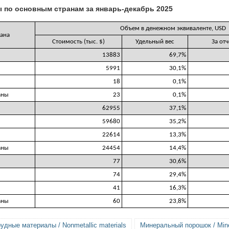
 по основным странам за январь-декабрь 2025
Объем в денежном эквиваленте, USD
ана
Стоимость (тыс. $)
Удельный вес
За от
13883
69,7%
5991
30,1%
18
0,1%
аны
23
0,1%
62955
37,1%
59680
35,2%
22614
13,3%
аны
24454
14,4%
77
30,6%
74
29,4%
41
16,3%
аны
60
23,8%
удные материалы / Nonmetallic materials
Минеральный порошок / Mine