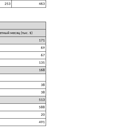
253
463
четный месяц (тыс. $)
171
69
67
135
168
38
38
513
588
20
491