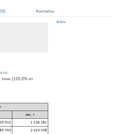
SS
Контакты
Войти
o.ru
:
 тонн (125,0% от
т
вес, т
19 915
1 536 181
69 703
2 223 538