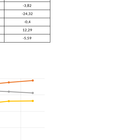
-3,82
-24,32
-0,4
12,29
-5,59