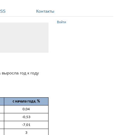
SS
Контакты
Войти
 выросла год к году
с начала года, %
0,04
-0,53
-7,01
3