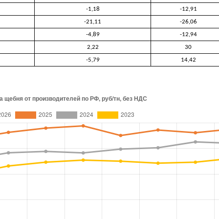
-1,18
-12,91
-21,11
-26,06
-4,89
-12,94
2,22
30
-5,79
14,42