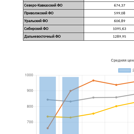
Северо-Кавказский ФО
674,37
Приволжский ФО
599,08
Уральский ФО
606,89
Сибирский ФО
1095,63
Дальневосточный ФО
1289,95