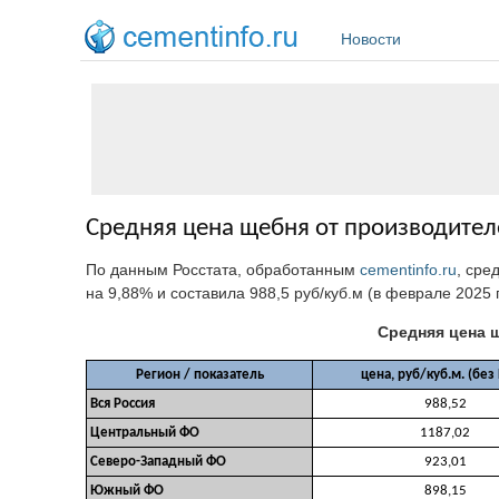
Перейти к основному содержанию
Новости
Средняя цена щебня от производителе
По данным Росстата, обработанным
cementinfo.ru
, сре
на 9,88%
и составила 988,5 руб/куб.м (в феврале 2025 
Средняя цена щ
Регион / показатель
цена, руб/куб.м. (без
Вся Россия
988,52
Центральный ФО
1187,02
Северо-Западный ФО
923,01
Южный ФО
898,15