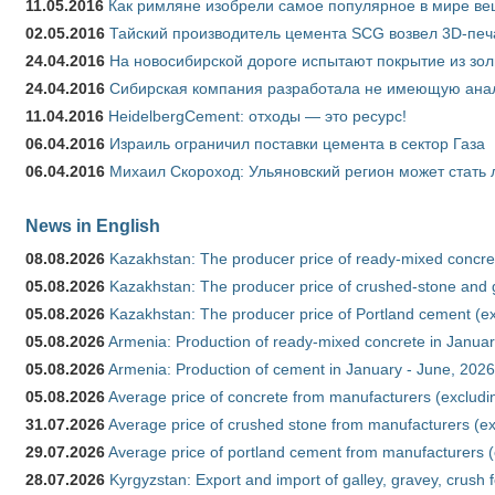
11.05.2016
Как римляне изобрели самое популярное в мире ве
02.05.2016
Тайский производитель цемента SCG возвел 3D-печ
24.04.2016
На новосибирской дороге испытают покрытие из зо
24.04.2016
Сибирская компания разработала не имеющую анало
11.04.2016
HeidelbergCement: отходы — это ресурс!
06.04.2016
Израиль ограничил поставки цемента в сектор Газа
06.04.2016
Михаил Скороход: Ульяновский регион может стать 
News in English
08.08.2026
Kazakhstan: The producer price of ready-mixed concret
05.08.2026
Kazakhstan: The producer price of crushed-stone and g
05.08.2026
Kazakhstan: The producer price of Portland cement (ex
05.08.2026
Armenia: Production of ready-mixed concrete in Januar
05.08.2026
Armenia: Production of cement in January - June, 2026
05.08.2026
Average price of concrete from manufacturers (excludi
31.07.2026
Average price of crushed stone from manufacturers (e
29.07.2026
Average price of portland cement from manufacturers 
28.07.2026
Kyrgyzstan: Export and import of galley, gravey, crush 