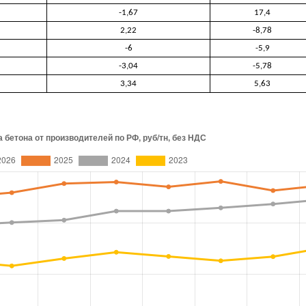
-1,67
17,4
2,22
-8,78
-6
-5,9
-3,04
-5,78
3,34
5,63