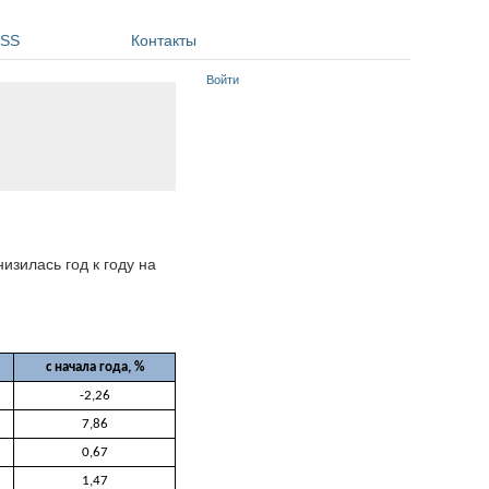
SS
Контакты
Войти
изилась год к году на
с начала года, %
-2,26
7,86
0,67
1,47