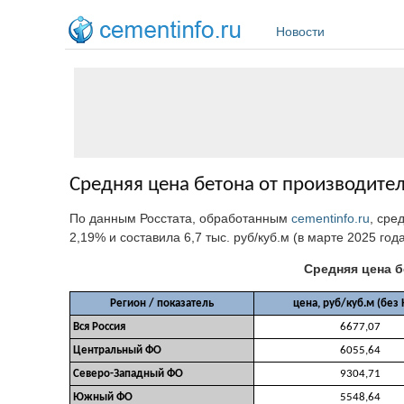
Перейти к основному содержанию
Новости
Средняя цена бетона от производител
По данным Росстата, обработанным
cementinfo.ru
, сре
2,19%
и составила 6,7 тыс. руб/куб.м (в марте 2025 года
Средняя цена б
Регион / показатель
цена, руб/куб.м (без
Вся Россия
6677,07
Центральный ФО
6055,64
Северо-Западный ФО
9304,71
Южный ФО
5548,64