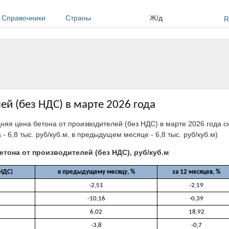
Справочники
Страны
Ж/д
R
ей (без НДС) в марте 2026 года
дняя цена бетона от производителей (без НДС) в марте 2026 года сн
 - 6,8 тыс. руб/куб.м, в предыдущем месяце - 6,8 тыс. руб/куб.м)
етона от производителей (без НДС), руб/куб.м
 НДС)
к предыдущему месяцу, %
за 12 месяцев, %
-2,51
-2,19
-10,16
-0,39
6,02
18,92
-3,8
-0,7