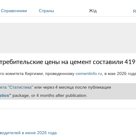
Справочники
Страны
Ж/д
R
отребительские цены на цемент составили 419
ого комитета Киргизии, проведенному
cementinfo.ru
, в мае 2026 год
ета "Статистика"
или через 4 месяца после публикации
stics"
package, or 4 months after publication.
зводителей в июне 2026 года