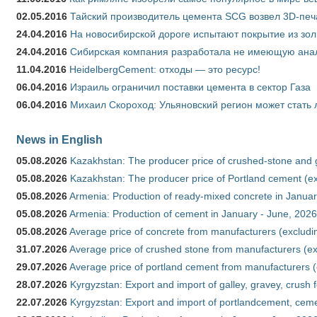
02.05.2016
Тайский производитель цемента SCG возвел 3D-печ
24.04.2016
На новосибирской дороге испытают покрытие из зо
24.04.2016
Сибирская компания разработала не имеющую анало
11.04.2016
HeidelbergCement: отходы — это ресурс!
06.04.2016
Израиль ограничил поставки цемента в сектор Газа
06.04.2016
Михаил Скороход: Ульяновский регион может стать 
News in English
05.08.2026
Kazakhstan: The producer price of crushed-stone and 
05.08.2026
Kazakhstan: The producer price of Portland cement (ex
05.08.2026
Armenia: Production of ready-mixed concrete in Januar
05.08.2026
Armenia: Production of cement in January - June, 2026
05.08.2026
Average price of concrete from manufacturers (excludi
31.07.2026
Average price of crushed stone from manufacturers (e
29.07.2026
Average price of portland cement from manufacturers 
28.07.2026
Kyrgyzstan: Export and import of galley, gravey, crush 
22.07.2026
Kyrgyzstan: Export and import of portlandcement, cemen