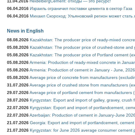
11.04.2016
HeidelbergCement: отходы — это ресурс!
06.04.2016
Израиль ограничил поставки цемента в сектор Газа
06.04.2016
Михаил Скороход: Ульяновский регион может стать 
News in English
08.08.2026
Kazakhstan: The producer price of ready-mixed concret
05.08.2026
Kazakhstan: The producer price of crushed-stone and g
05.08.2026
Kazakhstan: The producer price of Portland cement (ex
05.08.2026
Armenia: Production of ready-mixed concrete in Januar
05.08.2026
Armenia: Production of cement in January - June, 2026
05.08.2026
Average price of concrete from manufacturers (excludi
31.07.2026
Average price of crushed stone from manufacturers (e
29.07.2026
Average price of portland cement from manufacturers 
28.07.2026
Kyrgyzstan: Export and import of galley, gravey, crush 
22.07.2026
Kyrgyzstan: Export and import of portlandcement, cemen
22.07.2026
Azerbaijan: Production of cement in January-June 202
21.07.2026
Georgia: Export and import of portlandcement, cement 
21.07.2026
Kyrgyzstan: for June 2026 average consumer cement 