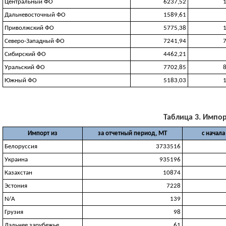
Центральный ФО
6237,52
Дальневосточный ФО
1589,61
Приволжский ФО
5775,38
Северо-Западный ФО
7241,94
Сибирский ФО
4462,21
Уральский ФО
7702,85
Южный ФО
5183,03
Таблица 3. Импорт
Импорт из
за отчетный период, МТ
с начала
Белоруссия
3733516
Украина
935196
Казахстан
10874
Эстония
7228
N/A
139
Грузия
98
Дальнее зарубежье
61