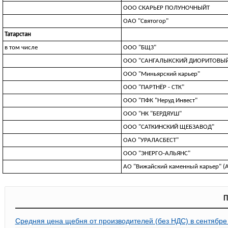
ООО СКАРЬЕР ПОЛУНОЧНЫЙТ
ОАО "Святогор"
Татарстан
в том числе
ООО "БЩЗ"
ООО "САНГАЛЫКСКИЙ ДИОРИТОВЫЙ
ООО "Миньярский карьер"
ООО "ПАРТНЁР - СТК"
ООО "ПФК "Неруд Инвест"
ООО "НК "БЕРДЯУШ"
ООО "САТКИНСКИЙ ЩЕБЗАВОД"
ОАО "УРАЛАСБЕСТ"
ООО "ЭНЕРГО-АЛЬЯНС"
АО "Вижайский каменный карьер" (А
П
Средняя цена щебня от производителей (без НДС) в сентябре