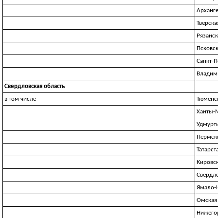
Арханге
Тверска
Рязанск
Псковск
Санкт-П
Владим
Свердловская область
в том числе
Тюменс
Ханты-
Удмурт
Пермск
Татарст
Кировск
Свердло
Ямало-
Омская
Нижего