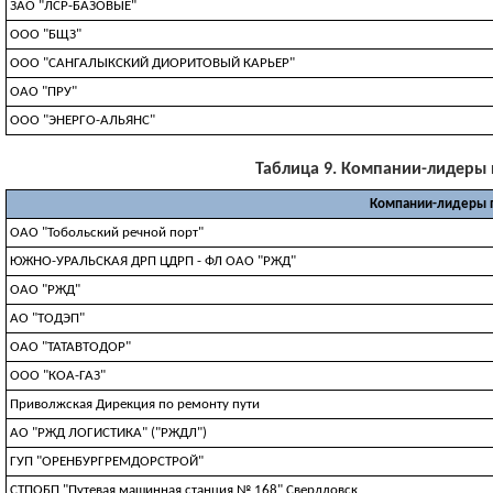
ЗАО "ЛСР-БАЗОВЫЕ"
ООО "БЩЗ"
ООО "САНГАЛЫКСКИЙ ДИОРИТОВЫЙ КАРЬЕР"
ОАО "ПРУ"
ООО "ЭНЕРГО-АЛЬЯНС"
Таблица 9. Компании-лидеры п
Компании-лидеры 
ОАО "Тобольский речной порт"
ЮЖНО-УРАЛЬСКАЯ ДРП ЦДРП - ФЛ ОАО "РЖД"
ОАО "РЖД"
АО "ТОДЭП"
ОАО "ТАТАВТОДОР"
ООО "КОА-ГАЗ"
Приволжская Дирекция по ремонту пути
АО "РЖД ЛОГИСТИКА" ("РЖДЛ")
ГУП "ОРЕНБУРГРЕМДОРСТРОЙ"
СТПОБП "Путевая машинная станция № 168" Свердловск