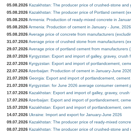
05.08.2026
Kazakhstan: The producer price of crushed-stone and g
05.08.2026
Kazakhstan: The producer price of Portland cement (ex
05.08.2026
Armenia: Production of ready-mixed concrete in Januar
05.08.2026
Armenia: Production of cement in January - June, 2026
05.08.2026
Average price of concrete from manufacturers (excludi
31.07.2026
Average price of crushed stone from manufacturers (e
29.07.2026
Average price of portland cement from manufacturers 
28.07.2026
Kyrgyzstan: Export and import of galley, gravey, crush 
22.07.2026
Kyrgyzstan: Export and import of portlandcement, cemen
22.07.2026
Azerbaijan: Production of cement in January-June 202
21.07.2026
Georgia: Export and import of portlandcement, cement 
21.07.2026
Kyrgyzstan: for June 2026 average consumer cement 
17.07.2026
Kazakhstan: Export and import of galley, gravey, crush
17.07.2026
Azerbaijan: Export and import of portlandcement, cemen
15.07.2026
Kazakhstan: Export and import of portlandcement, cem
14.07.2026
Ukraine: Import and export for January-June 2026
09.07.2026
Kazakhstan: The producer price of ready-mixed concre
08.07.2026
Kazakhstan: The producer price of crushed-stone and 