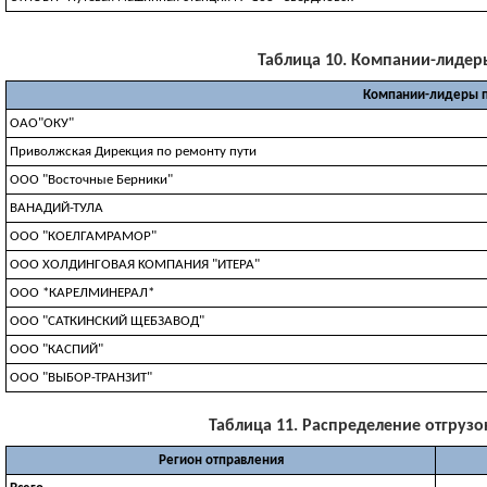
Таблица 10. Компании-лидеры 
Компании-лидеры п
ОАО"ОКУ"
Приволжская Дирекция по ремонту пути
ООО "Восточные Берники"
ВАНАДИЙ-ТУЛА
ООО "КОЕЛГАМРАМОР"
OOO XOЛДИHГOBAЯ KOMПAHИЯ "ИTEPA"
ООО *КАРЕЛМИНЕРАЛ*
ООО "САТКИНСКИЙ ЩЕБЗАВОД"
ООО "КАСПИЙ"
ООО "ВЫБОР-ТРАНЗИТ"
Таблица 11. Распределение отгрузок
Регион отправления