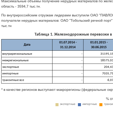
Максимальные объемы получение нерудных материалов по железно
область - 3594,7 тыс.тн.
По внутрироссийским отрузкам лидерами выступили ОАО "ПАВЛОВС
получатели нерудных материалов: ОАО "Тобольский речной порт
тыс.тн
Таблица 1. Железнодорожные перевозки в РФ
01.07.2014 -
01.01.2015 -
Дата
31.12.2014
30.06.2015
внутрирегиональные
-
31195,1
межрегиональные
-
18575,0
экспортные
-
204,4
импортные
-
7035,7
транзитные все
-
6,0
* в качестве регионов выступают макрорегионы (федеральные окр