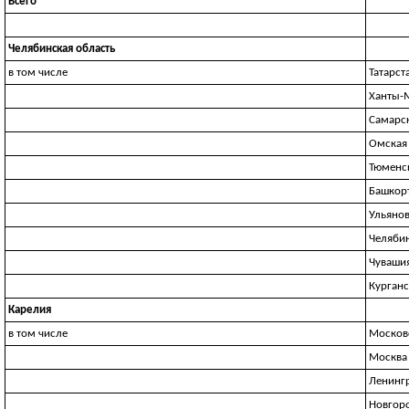
Всего
Челябинская область
в том числе
Татарст
Ханты-
Самарск
Омская
Тюменс
Башкор
Ульянов
Челябин
Чуваши
Курганс
Карелия
в том числе
Москов
Москва
Ленингр
Новгоро