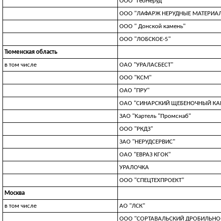
ООО "ГеоНеруд"
ООО "ЛАФАРЖ НЕРУДНЫЕ МАТЕРИАЛ
ООО " Донской камень"
ООО "ЛОБСКОЕ-5"
Тюменская область
в том числе
ОАО "УРАЛАСБЕСТ"
ООО "КСМ"
ОАО "ПРУ"
ОАО "СИНАРСКИЙ ЩЕБЕНОЧНЫЙ КА
ЗАО "Картель "Промснаб"
ООО "РКДЗ"
ЗАО "НЕРУДСЕРВИС"
ОАО "ЕВРАЗ КГОК"
УРАЛОЧКА
ООО "СПЕЦТЕХПРОЕКТ"
Москва
в том числе
АО "ЛСК"
ООО "СОРТАВАЛЬСКИЙ ДРОБИЛЬНО