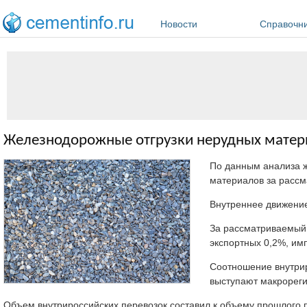
Перейти к основному содержанию
Новости
Справочн
Железнодорожные отгрузки нерудных матери
По данным анализа ж
материалов за рассм
Внутреннее движение
За рассматриваемый 
экспортных 0,2%, им
Соотношение внутрир
выступают макрореги
Объем внутрироссийских перевозок составил к объему прошлого 