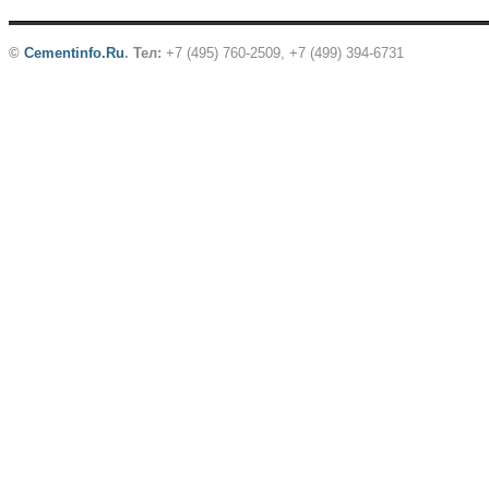
©
Cementinfo.Ru
.
Тел:
+7 (495) 760-2509, +7 (499) 394-6731