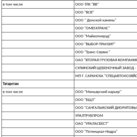
в том числе
ООО ТЛК "ВВ"
ООО "ВСВ"
ООО " Донской камень"
ООО "ОМЕГАТРАНС"
ООО "Майкопнеруд"
ООО "ВЫБОР-ТРАНЗИТ"
ООО "Транс-Сервис"
OAO "BTOPAЯ ГPУЗOBAЯ KOMПAHИ
СУЛИНСКИЙ ЩЕБЕНОЧНЫЙ ЗАВОД - 
МП Г. САРАНСКА "СПЕЦАВТОХОЗЯЙ
Татарстан
в том числе
ООО "Миньярский карьер"
ООО "БЩЗ"
ООО "САНГАЛЫКСКИЙ ДИОРИТОВЫЙ
УРАЛТРУБПРОМ
ОАО "УРАЛАСБЕСТ"
ООО "Потенциал-Недра"