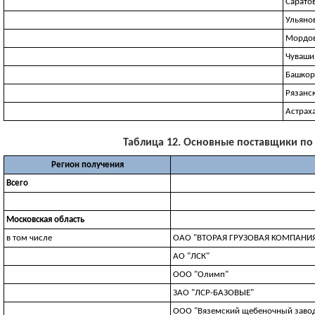
Сарато
Ульяно
Мордо
Чуваши
Башкор
Рязанс
Астрах
Таблица 12. Основные поставщики по 1
Регион получения
Всего
Московская область
в том числе
OAO "BTOPAЯ ГPУЗOBAЯ KOMПAHИ
АО "ЛСК"
ООО "Олимп"
ЗАО "ЛСР-БАЗОВЫЕ"
ООО "Вяземский щебеночный заво