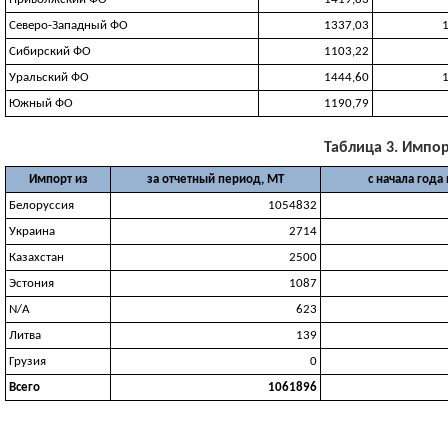
Северо-Западный ФО
1337,03
Сибирский ФО
1103,22
Уральский ФО
1444,60
Южный ФО
1190,79
Таблица 3. Импорт
Импорт из
за отчетный период, МТ
с начала года
Белоруссия
1054832
Украина
2714
Казахстан
2500
Эстония
1087
N/A
623
Литва
139
Грузия
0
Всего
1061896