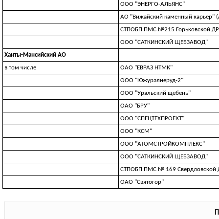
ООО "ЭНЕРГО-АЛЬЯНС"
АО "Вижайский каменный карьер" (
СТПОБП ПМС №215 Горьковской ДР
ООО "САТКИНСКИЙ ЩЕБЗАВОД"
Ханты-Мансийский АО
в том числе
ОАО "ЕВРАЗ НТМК"
ООО "Южуралнеруд-2"
ООО "Уральский щебень"
ОАО "БРУ"
ООО "СПЕЦТЕХПРОЕКТ"
ООО "КСМ"
ООО "АТОМСТРОЙКОМПЛЕКС"
ООО "САТКИНСКИЙ ЩЕБЗАВОД"
СТПОБП ПМС № 169 Свердловской 
ОАО "Святогор"
П