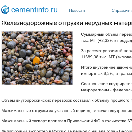
Перейти к основному содержанию
Новости
Справочн
Железнодорожные отгрузки нерудных матери
Суммарный объем перево
тыс. МТ (+2,32% к преды
За рассматриваемый пери
11689,08 тыс. МТ (включа
Итого внутреннее движен
импортных 8,3%, и транзи
Соотношение внутрирегио
макрорегионы - федераль
Объем внутрироссийских перевозок составил к объему прошлого 
Максимальные отгрузки за указанный период, включая внутренние,
Максимальный экспорт произвел Приволжский ФО в количестве 67,9
Лидирующий экспортер в Россию за период с начала года - Белор