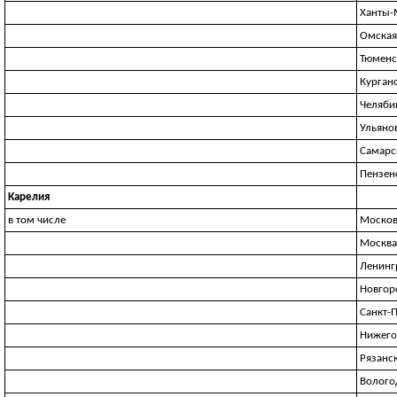
Ханты-
Омская
Тюменс
Курган
Челяби
Ульяно
Самарс
Пензен
Карелия
в том числе
Москов
Москва
Ленинг
Новгор
Санкт-
Нижего
Рязанс
Волого