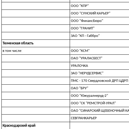
ООО "КПР"
ООО "СУНСКИЙ КАРЬЕР"
ООО "ФинансБюро"
ООО "ГРАНИТ"
ЗАО "КП - Габбро"
Тюменская область
в том числе
ООО "КСМ"
ОАО "УРАЛАСБЕСТ"
УРАЛОЧКА
ЗАО "НЕРУДСЕРВИС"
ПМС - 170 Свердловской ДРП ЦДРП
ОАО "БРУ"
ООО "Южуралнеруд-2"
ООО "СК "РЕМСТРОЙ-УРАЛ"
ОАО "СИНАРСКИЙ ЩЕБЕНОЧНЫЙ КА
СЕВГРАНКАРЬЕР
Краснодарский край