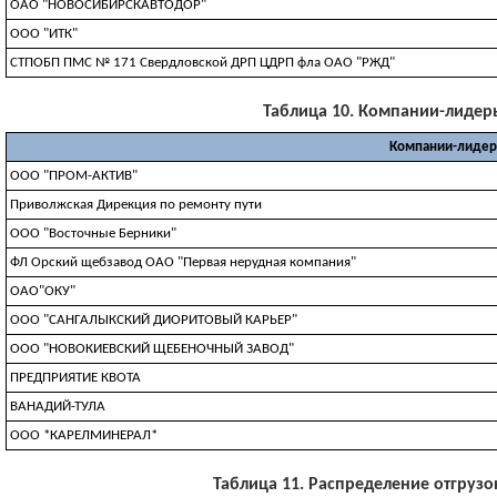
ОАО "НОВОСИБИРСКАВТОДОР"
ООО "ИТК"
СТПОБП ПМС № 171 Свердловской ДРП ЦДРП фла ОАО "РЖД"
Таблица 10. Компании-лидеры 
Компании-лидеры
ООО "ПРОМ-АКТИВ"
Приволжская Дирекция по ремонту пути
ООО "Восточные Берники"
ФЛ Орский щебзавод ОАО "Первая нерудная компания"
ОАО"ОКУ"
ООО "САНГАЛЫКСКИЙ ДИОРИТОВЫЙ КАРЬЕР"
ООО "НОВОКИЕВСКИЙ ЩЕБЕНОЧНЫЙ ЗАВОД"
ПРЕДПРИЯТИЕ КВОТА
ВАНАДИЙ-ТУЛА
ООО *КАРЕЛМИНЕРАЛ*
Таблица 11. Распределение отгрузок