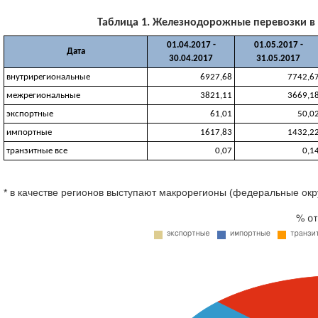
Таблица 1. Железнодорожные перевозки в РФ
01.04.2017 -
01.05.2017 -
Дата
30.04.2017
31.05.2017
внутрирегиональные
6927,68
7742,6
межрегиональные
3821,11
3669,1
экспортные
61,01
50,0
импортные
1617,83
1432,2
транзитные все
0,07
0,1
* в качестве регионов выступают макрорегионы (федеральные окр