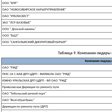
ООО "КПР"
ОАО "НОВОСИБИРСКОЕ КАРЬЕРУПРАВЛЕНИЕ"
ОАО "УРАЛАСБЕСТ"
ЗАО "ЛСР-БАЗОВЫЕ"
ООО " Донской камень"
ООО "БЩЗ"
ООО "САНГАЛЫКСКИЙ ДИОРИТОВЫЙ КАРЬЕР"
Таблица 9. Компании-лидеры п
Компании-лидеры
ОАО "РЖД"
ПМС-34 С-КАВ ДРП ЦДРП - ФИЛИАЛА ОАО "РЖД"
ЮЖНО-УРАЛЬСКАЯ ДРП ЦДРП - ФЛ ОАО "РЖД"
Приволжская Дирекция по ремонту пути
ОАО "Тобольский речной порт"
ОАО "ВолгаУралТранс"
Дирекция по ремонту пути (ДРП)