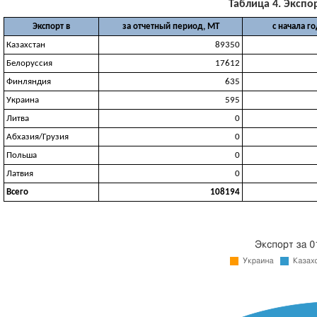
Таблица 4. Экспор
Экспорт в
за отчетный период, МТ
с начала г
Казахстан
89350
Белоруссия
17612
Финляндия
635
Украина
595
Литва
0
Абхазия/Грузия
0
Польша
0
Латвия
0
Всего
108194