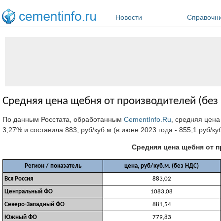
Перейти к основному содержанию
Новости
Справочн
Средняя цена щебня от производителей (без 
По данным Росстата, обработанным
CementInfo.Ru
, средняя цена
3,27% и составила 883, руб/куб.м (в июне 2023 года - 855,1 руб/к
Средняя цена щебня от п
Регион / показатель
цена, руб/куб.м. (без НДС)
Вся Россия
883,02
Центральный ФО
1083,08
Северо-Западный ФО
881,54
Южный ФО
779,83