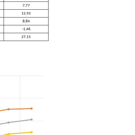
7,77
12,92
8,84
-1,46
27,15