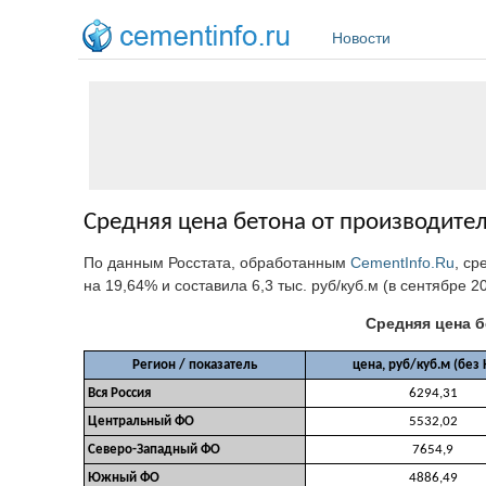
Перейти к основному содержанию
Новости
Средняя цена бетона от производител
По данным Росстата, обработанным
CementInfo.Ru
, ср
на 19,64% и составила 6,3 тыс. руб/куб.м (в сентябре 20
Средняя цена б
Регион / показатель
цена, руб/куб.м (без
Вся Россия
6294,31
Центральный ФО
5532,02
Северо-Западный ФО
7654,9
Южный ФО
4886,49