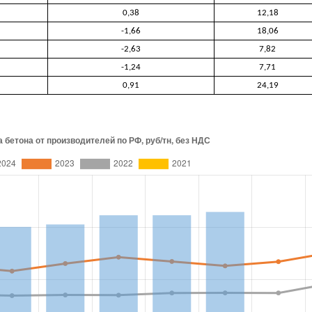
0,38
12,18
-1,66
18,06
-2,63
7,82
-1,24
7,71
0,91
24,19