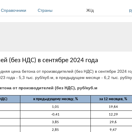
Справочники
Страны
Ж/д
R
ей (без НДС) в сентябре 2024 года
едняя цена бетона от производителей (без НДС) в сентябре 2024 го
23 года - 5,3 тыс. руб/куб.м, в предыдущем месяце - 6,2 тыс. руб/к
етона от производителей (без НДС), руб/куб.м
 НДС)
к предыдущему месяцу, %
за 12 месяцев, %
1,01
19,64
-0,41
12,29
3,85
29,6
2,85
9,47