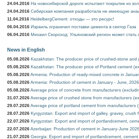
24.04.2016
На новосибирской дороге испытают покрытие из зо
24.04.2016
Сибирская компания разработала не имеющую анало
11.04.2016
HeidelbergCement: отходы — это ресурс!
06.04.2016
Израиль ограничил поставки цемента в сектор Газа
06.04.2016
Михаил Скороход: Ульяновский регион может стать 
News in English
05.08.2026
Kazakhstan: The producer price of crushed-stone and 
05.08.2026
Kazakhstan: The producer price of Portland cement (ex
05.08.2026
Armenia: Production of ready-mixed concrete in Januar
05.08.2026
Armenia: Production of cement in January - June, 2026
05.08.2026
Average price of concrete from manufacturers (excludi
31.07.2026
Average price of crushed stone from manufacturers (e
29.07.2026
Average price of portland cement from manufacturers 
28.07.2026
Kyrgyzstan: Export and import of galley, gravey, crush 
22.07.2026
Kyrgyzstan: Export and import of portlandcement, cemen
22.07.2026
Azerbaijan: Production of cement in January-June 202
21.07.2026
Georgia: Export and import of portlandcement, cement 