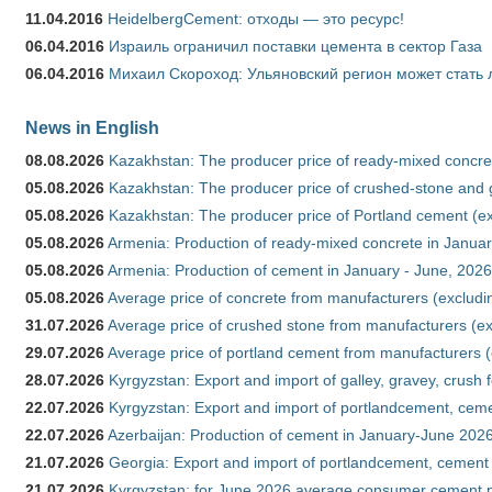
11.04.2016
HeidelbergCement: отходы — это ресурс!
06.04.2016
Израиль ограничил поставки цемента в сектор Газа
06.04.2016
Михаил Скороход: Ульяновский регион может стать 
News in English
08.08.2026
Kazakhstan: The producer price of ready-mixed concret
05.08.2026
Kazakhstan: The producer price of crushed-stone and g
05.08.2026
Kazakhstan: The producer price of Portland cement (ex
05.08.2026
Armenia: Production of ready-mixed concrete in Januar
05.08.2026
Armenia: Production of cement in January - June, 2026
05.08.2026
Average price of concrete from manufacturers (excludi
31.07.2026
Average price of crushed stone from manufacturers (e
29.07.2026
Average price of portland cement from manufacturers 
28.07.2026
Kyrgyzstan: Export and import of galley, gravey, crush 
22.07.2026
Kyrgyzstan: Export and import of portlandcement, cemen
22.07.2026
Azerbaijan: Production of cement in January-June 202
21.07.2026
Georgia: Export and import of portlandcement, cement 
21.07.2026
Kyrgyzstan: for June 2026 average consumer cement 