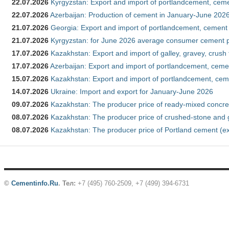
22.07.2026
Kyrgyzstan: Export and import of portlandcement, cemen
22.07.2026
Azerbaijan: Production of cement in January-June 202
21.07.2026
Georgia: Export and import of portlandcement, cement 
21.07.2026
Kyrgyzstan: for June 2026 average consumer cement 
17.07.2026
Kazakhstan: Export and import of galley, gravey, crush
17.07.2026
Azerbaijan: Export and import of portlandcement, cemen
15.07.2026
Kazakhstan: Export and import of portlandcement, cem
14.07.2026
Ukraine: Import and export for January-June 2026
09.07.2026
Kazakhstan: The producer price of ready-mixed concre
08.07.2026
Kazakhstan: The producer price of crushed-stone and 
08.07.2026
Kazakhstan: The producer price of Portland cement (ex
©
Cementinfo.Ru
.
Тел:
+7 (495) 760-2509, +7 (499) 394-6731