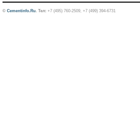
©
Cementinfo.Ru
.
Тел:
+7 (495) 760-2509, +7 (499) 394-6731