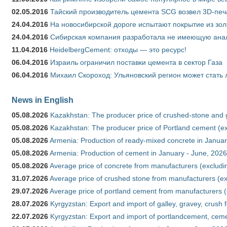
02.05.2016
Тайский производитель цемента SCG возвел 3D-печ
24.04.2016
На новосибирской дороге испытают покрытие из зо
24.04.2016
Сибирская компания разработала не имеющую анало
11.04.2016
HeidelbergCement: отходы — это ресурс!
06.04.2016
Израиль ограничил поставки цемента в сектор Газа
06.04.2016
Михаил Скороход: Ульяновский регион может стать 
News in English
05.08.2026
Kazakhstan: The producer price of crushed-stone and 
05.08.2026
Kazakhstan: The producer price of Portland cement (ex
05.08.2026
Armenia: Production of ready-mixed concrete in Januar
05.08.2026
Armenia: Production of cement in January - June, 2026
05.08.2026
Average price of concrete from manufacturers (excludi
31.07.2026
Average price of crushed stone from manufacturers (e
29.07.2026
Average price of portland cement from manufacturers 
28.07.2026
Kyrgyzstan: Export and import of galley, gravey, crush 
22.07.2026
Kyrgyzstan: Export and import of portlandcement, cemen